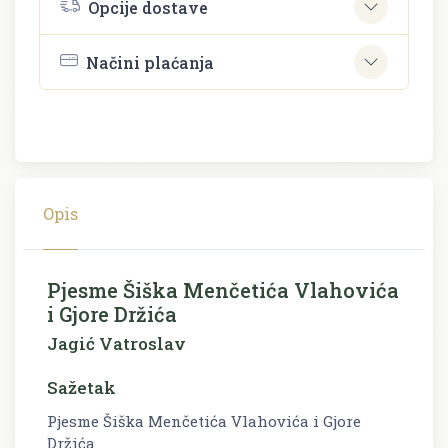
Opcije dostave
Načini plaćanja
Opis
Pjesme Šiška Menčetića Vlahovića
i Gjore Držića
Jagić Vatroslav
Sažetak
Pjesme Šiška Menčetića Vlahovića i Gjore
Držića