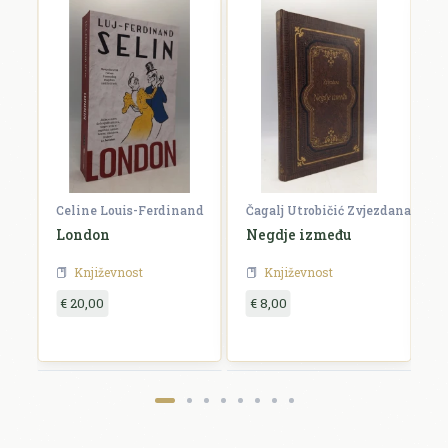
Celine Louis-Ferdinand
Čagalj Utrobičić Zvjezdana
Ćo
London
Negdje između
B
Književnost
Književnost
€ 20,00
€ 8,00
€