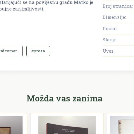
Oslanjajući se na povijesnu građu Matko je
Broj stranica:
ujne zanimljivosti.
Dimenzije:
Pismo:
Stanje:
Uvez:
vni roman
#proza
Možda vas zanima