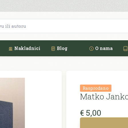
Nakladnici
Blog
O nama
Rasprodano
Matko Janko
€ 5,00