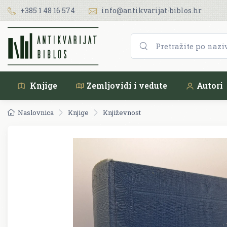
+385 1 48 16 574
info@antikvarijat-biblos.hr
Knjige
Zemljovidi i vedute
Autori
Naslovnica
Knjige
Književnost