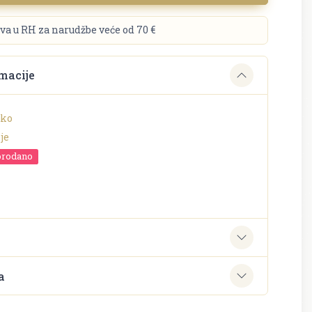
va u RH za narudžbe veće od 70 €
macije
nko
je
prodano
e
a