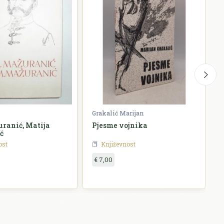
Grakalić Marijan
G
ranić, Matija
Pjesme vojnika
ć
ost
Književnost
€ 7,00