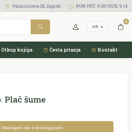
Palmotićeva 28, Zagreb
PON-PET: 9-20 | SUB: 9-14
0
HR
Otkup knjiga
Česta pitanja
Kontakt
:
Plač šume
Obavijesti me o dostupnosti