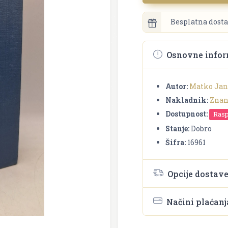
Besplatna dosta
Osnovne infor
Autor:
Matko Ja
Nakladnik:
Znan
Dostupnost:
Ras
Stanje:
Dobro
Šifra:
16961
Opcije dostav
Načini plaćanj