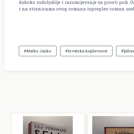
duboko rodoljublje i razumijevanje za prosti puk. 
i na stranicama ovog romana isprepleo roman oseb
#Matko Janko
#hrvatska književnost
#ljuba