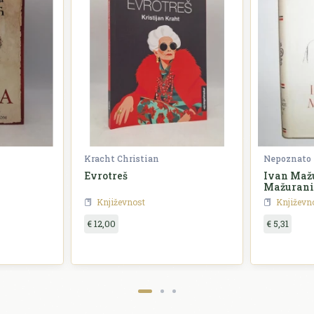
Kracht Christian
Nepoznato
Evrotreš
Ivan Mažu
Mažurani
Književnost
Književn
€ 12,00
€ 5,31