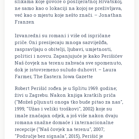
slikama koje govore o poslijeratnoj Hrvatskoj,
ne samo kao o lokaciji na kojoj se preživljava,
već kao o mjestu koje nešto znači. – Jonathan
Franzen
Izvanredni su romani i više od ispričane
priče. Oni presijecaju mnoga sazviježđa,
raspravljaju o obitelji, ljubavi, umjetnosti,
politici i novcu. Zapanjujuće je kako Perišićev
Naš čovjek na terenu zahvaća sve spomenuto,
dok je istovremeno suludo duhovit. – Laura
Farmer, The Eastern Iowa Gazette
Robert Perišić rođen je u Splitu 1969. godine;
živi u Zagrebu. Nakon knjiga kratkih priča
("Možeš pljunuti onoga tko bude pitao za nas",
1999; "Užas i veliki troškovi", 2002) koje su
imale značajan odjek, a još više nakon dvaju
romana snažne domaće i internacionalne
recepcije ("Naš čovjek na terenu", 2007;
"Područje bez signala", 2015), Perišić je