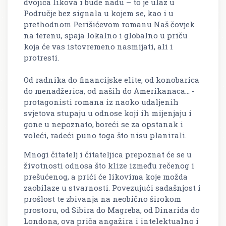
dvojica likova i bude nadu – to je ulaz u
Područje bez signala u kojem se, kao i u
prethodnom Perišićevom romanu Naš čovjek
na terenu, spaja lokalno i globalno u priču
koja će vas istovremeno nasmijati, ali i
protresti.
Od radnika do financijske elite, od konobarica
do menadžerica, od naših do Amerikanaca... -
protagonisti romana iz naoko udaljenih
svjetova stupaju u odnose koji ih mijenjaju i
gone u nepoznato, boreći se za opstanak i
voleći, radeći puno toga što nisu planirali.
Mnogi čitatelj i čitateljica prepoznat će se u
životnosti odnosa što klize između rečenog i
prešućenog, a prići će likovima koje možda
zaobilaze u stvarnosti. Povezujući sadašnjost i
prošlost te zbivanja na neobično širokom
prostoru, od Sibira do Magreba, od Dinarida do
Londona, ova priča angažira i intelektualno i