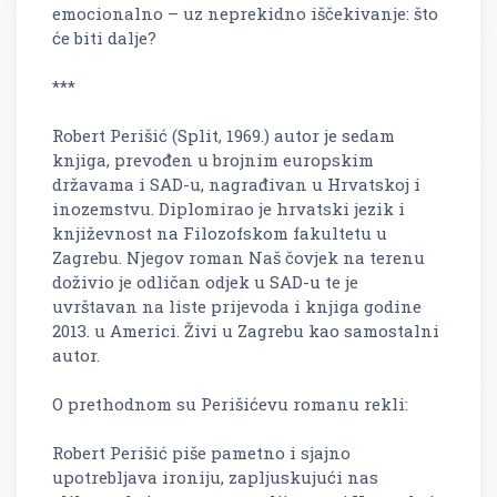
emocionalno – uz neprekidno iščekivanje: što
će biti dalje?
***
Robert Perišić (Split, 1969.) autor je sedam
knjiga, prevođen u brojnim europskim
državama i SAD-u, nagrađivan u Hrvatskoj i
inozemstvu. Diplomirao je hrvatski jezik i
književnost na Filozofskom fakultetu u
Zagrebu. Njegov roman Naš čovjek na terenu
doživio je odličan odjek u SAD-u te je
uvrštavan na liste prijevoda i knjiga godine
2013. u Americi. Živi u Zagrebu kao samostalni
autor.
O prethodnom su Perišićevu romanu rekli:
Robert Perišić piše pametno i sjajno
upotrebljava ironiju, zapljuskujući nas