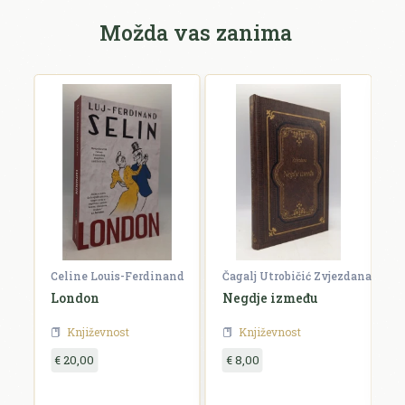
Možda vas zanima
Celine Louis-Ferdinand
Čagalj Utrobičić Zvjezdana
Ćo
London
Negdje između
B
Književnost
Književnost
€ 20,00
€ 8,00
€