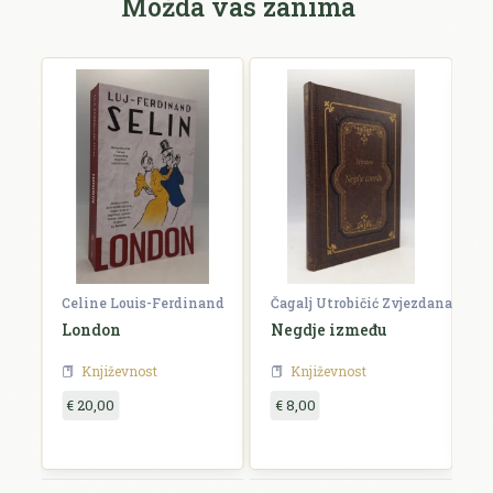
Možda vas zanima
Celine Louis-Ferdinand
Čagalj Utrobičić Zvjezdana
Ćo
London
Negdje između
B
Književnost
Književnost
€ 20,00
€ 8,00
€