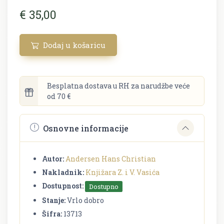
€ 35,00
Dodaj u košaricu
Besplatna dostava u RH za narudžbe veće
od 70 €
Osnovne informacije
Autor:
Andersen Hans Christian
Nakladnik:
Knjižara Z. i V. Vasića
Dostupnost:
Dostupno
Stanje:
Vrlo dobro
Šifra:
13713