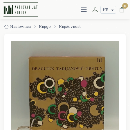
0
HR
Naslovnica
Knjige
Književnost