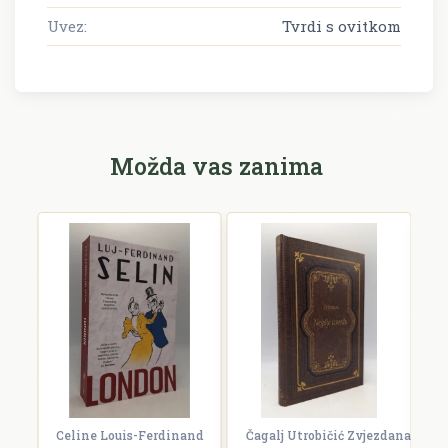
Uvez:
Tvrdi s ovitkom
Možda vas zanima
Celine Louis-Ferdinand
Čagalj Utrobičić Zvjezdana
Ćo