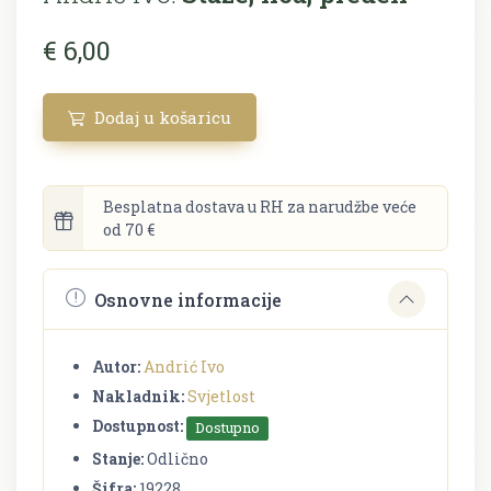
€ 6,00
Dodaj u košaricu
Besplatna dostava u RH za narudžbe veće
od 70 €
Osnovne informacije
Autor:
Andrić Ivo
Nakladnik:
Svjetlost
Dostupnost:
Dostupno
Stanje:
Odlično
Šifra:
19228