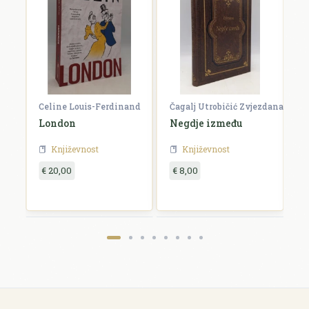
Celine Louis-Ferdinand
Čagalj Utrobičić Zvjezdana
Ćo
London
Negdje između
B
Književnost
Književnost
€ 20,00
€ 8,00
€