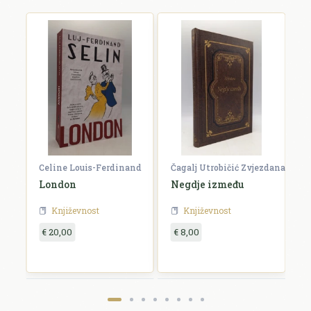
Celine Louis-Ferdinand
Čagalj Utrobičić Zvjezdana
Ćo
London
Negdje između
B
Književnost
Književnost
€ 20,00
€ 8,00
€