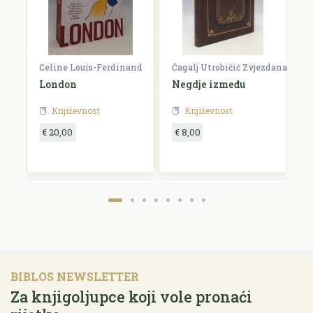
Celine Louis-Ferdinand
Čagalj Utrobičić Zvjezdana
Ćo
London
Negdje između
B
Književnost
Književnost
€ 20,00
€ 8,00
€
BIBLOS NEWSLETTER
Za knjigoljupce koji vole pronaći