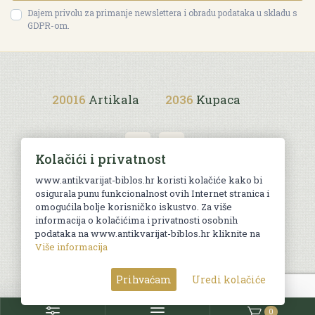
Dajem privolu za primanje newslettera i obradu podataka u skladu s
GDPR-om.
20016
Artikala
2036
Kupaca
Kolačići i privatnost
www.antikvarijat-biblos.hr koristi kolačiće kako bi
osigurala punu funkcionalnost ovih Internet stranica i
Uvjeti kupnje
omogućila bolje korisničko iskustvo. Za više
informacija o kolačićima i privatnosti osobnih
podataka na www.antikvarijat-biblos.hr kliknite na
Više informacija
© Sva prava pridržana. Web by
AG media
Prihvaćam
Uredi kolačiće
0