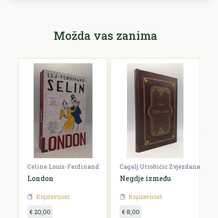
Možda vas zanima
Celine Louis-Ferdinand
Čagalj Utrobičić Zvjezdana
Ćo
London
Negdje između
B
Književnost
Književnost
€ 20,00
€ 8,00
€