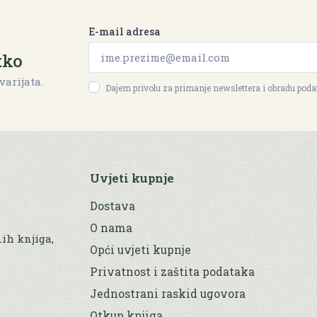
E-mail adresa
tko
varijata.
Dajem privolu za primanje newslettera i obradu pod
Uvjeti kupnje
Dostava
O nama
nih knjiga,
Opći uvjeti kupnje
Privatnost i zaštita podataka
Jednostrani raskid ugovora
Otkup knjiga