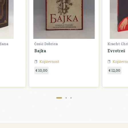
zdana
Ćosić Dobrica
Kracht Chr
Bajka
Evrotreš
Književnost
Književn
€ 10,00
€ 12,00