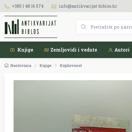
+385 1 48 16 574
info@antikvarijat-biblos.hr
Knjige
Zemljovidi i vedute
Autori
Naslovnica
Knjige
Književnost