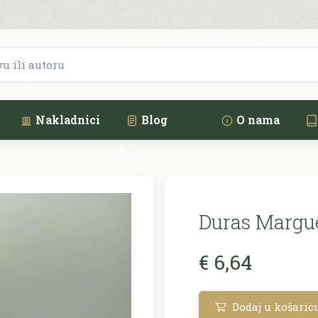
Nakladnici
Blog
O nama
Duras Margue
€ 6,64
Dodaj u košaric