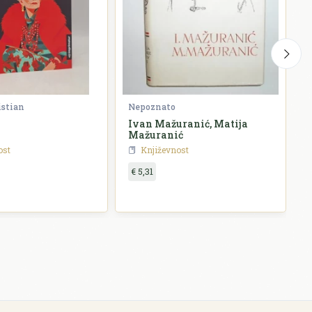
istian
Nepoznato
G
Ivan Mažuranić, Matija
P
Mažuranić
ost
Književnost
€ 5,31