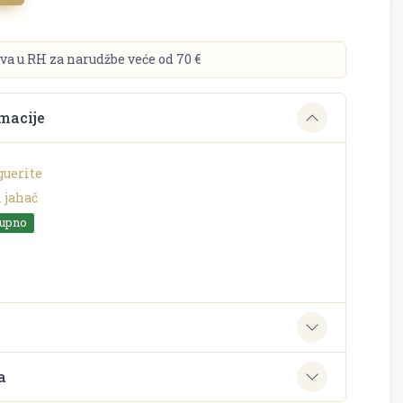
va u RH za narudžbe veće od 70 €
macije
guerite
 jahač
tupno
e
a