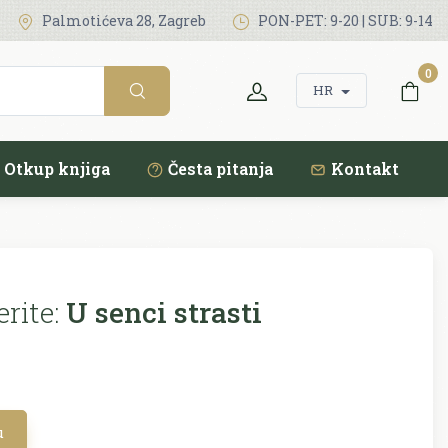
Palmotićeva 28, Zagreb
PON-PET: 9-20 | SUB: 9-14
0
HR
Otkup knjiga
Česta pitanja
Kontakt
rite:
U senci strasti
u