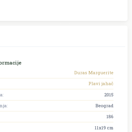
ormacije
Duras Marguerite
Plavi jahač
a:
2015
nja:
Beograd
186
11x19 cm