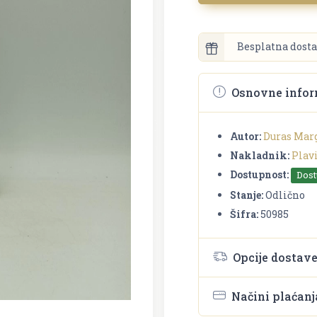
Besplatna dosta
Osnovne infor
Autor:
Duras Mar
Nakladnik:
Plavi
Dostupnost:
Dos
Stanje:
Odlično
Šifra:
50985
Opcije dostav
Načini plaćanj