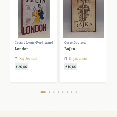
Celine Louis-Ferdinand
Ćosić Dobrica
K
a
London
Bajka
E
Književnost
Književnost
€ 20,00
€ 10,00
€