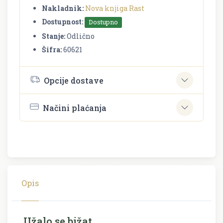
Nakladnik:
Nova knjiga Rast
Dostupnost:
Dostupno
Stanje:
Odlično
Šifra:
60621
Opcije dostave
Načini plaćanja
Opis
Užalo se bižat