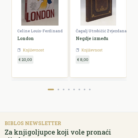
Celine Louis-Ferdinand
Čagalj Utrobičić Zvjezdana
Ćo
London
Negdje između
B
Književnost
Književnost
€ 20,00
€ 8,00
€
BIBLOS NEWSLETTER
Za knjigoljupce koji vole pronaći