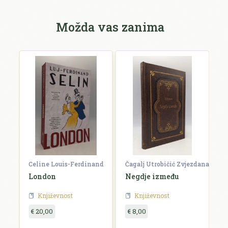
Možda vas zanima
Celine Louis-Ferdinand
Čagalj Utrobičić Zvjezdana
Ćo
London
Negdje između
B
Književnost
Književnost
€ 20,00
€ 8,00
€