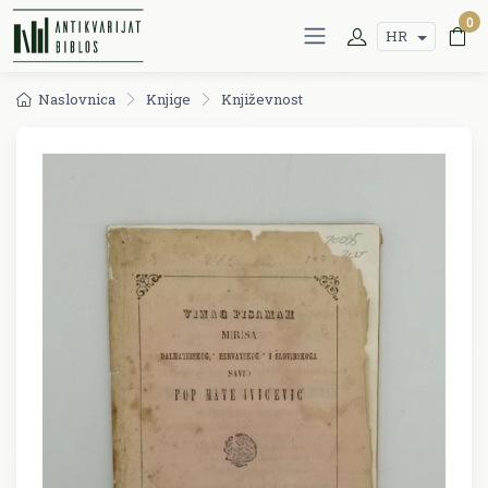
0
HR
Naslovnica
Knjige
Književnost