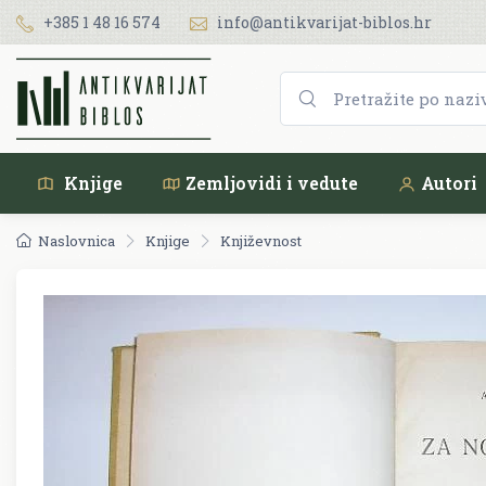
+385 1 48 16 574
info@antikvarijat-biblos.hr
Knjige
Zemljovidi i vedute
Autori
Naslovnica
Knjige
Književnost