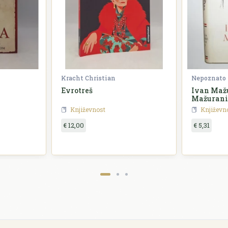
Kracht Christian
Nepoznato
Evrotreš
Ivan Mažu
Mažurani
Književnost
Književn
€ 12,00
€ 5,31