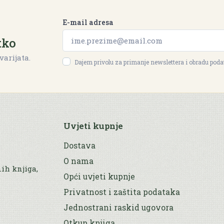
E-mail adresa
tko
varijata.
Dajem privolu za primanje newslettera i obradu pod
Uvjeti kupnje
Dostava
O nama
nih knjiga,
Opći uvjeti kupnje
Privatnost i zaštita podataka
Jednostrani raskid ugovora
Otkup knjiga