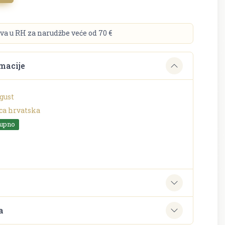
va u RH za narudžbe veće od 70 €
macije
gust
ca hrvatska
tupno
e
a