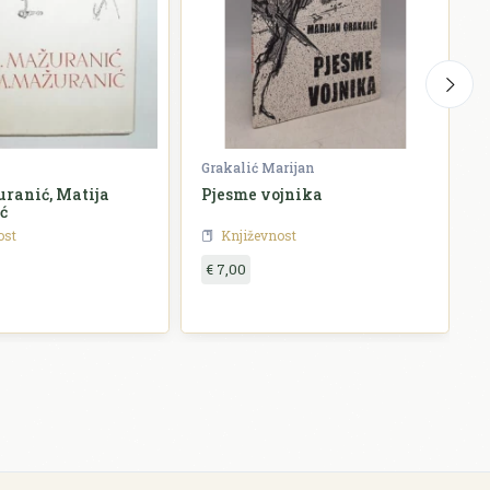
Grakalić Marijan
G
ranić, Matija
Pjesme vojnika
ć
ost
Književnost
€ 7,00