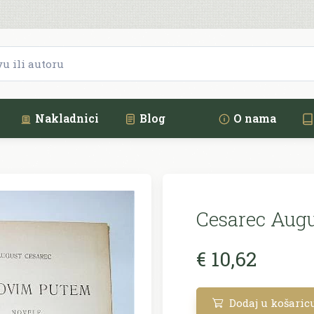
Nakladnici
Blog
O nama
Cesarec Augu
€ 10,62
Dodaj u košaric