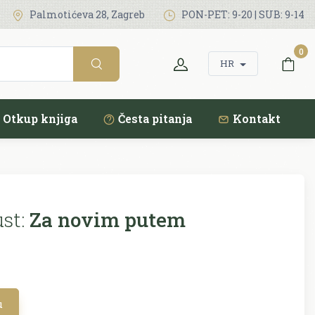
Palmotićeva 28, Zagreb
PON-PET: 9-20 | SUB: 9-14
0
HR
Otkup knjiga
Česta pitanja
Kontakt
st:
Za novim putem
u