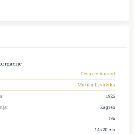
ormacije
Cesarec August
Matica hrvatska
a:
1926
nja:
Zagreb
196
14x20 cm