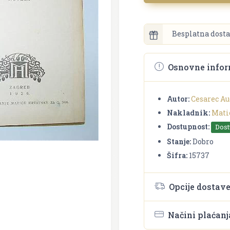
Besplatna dosta
Osnovne infor
Autor:
Cesarec Au
Nakladnik:
Mati
Dostupnost:
Dos
Stanje:
Dobro
Šifra:
15737
Opcije dostav
Načini plaćanj