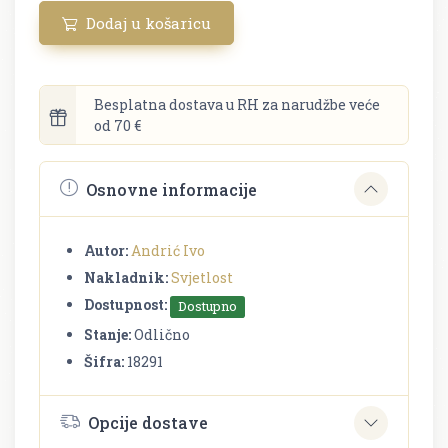
Dodaj u košaricu
Besplatna dostava u RH za narudžbe veće
od 70 €
Osnovne informacije
Autor:
Andrić Ivo
Nakladnik:
Svjetlost
Dostupnost:
Dostupno
Stanje:
Odlično
Šifra:
18291
Opcije dostave