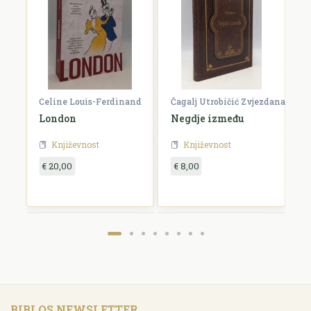
Celine Louis-Ferdinand
Čagalj Utrobičić Zvjezdana
Ćo
London
Negdje između
B
Književnost
Književnost
€ 20,00
€ 8,00
€
BIBLOS NEWSLETTER