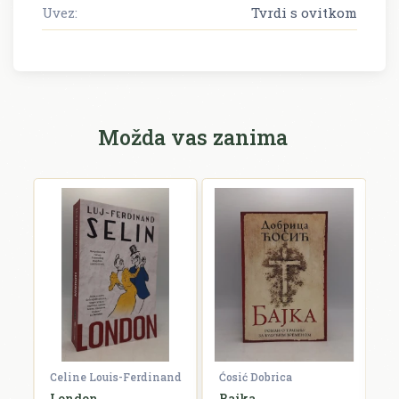
Uvez:
Tvrdi s ovitkom
Možda vas zanima
Celine Louis-Ferdinand
Ćosić Dobrica
W
London
Bajka
O