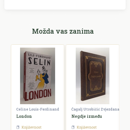
Možda vas zanima
Celine Louis-Ferdinand
Čagalj Utrobičić Zvjezdana
Ćo
London
Negdje između
B
Književnost
Književnost