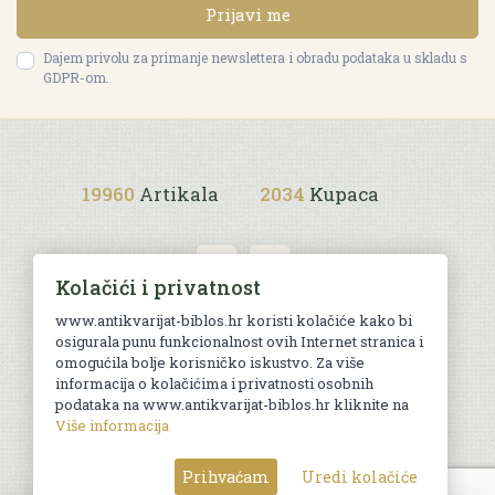
Prijavi me
Dajem privolu za primanje newslettera i obradu podataka u skladu s
GDPR-om.
19960
Artikala
2034
Kupaca
Kolačići i privatnost
www.antikvarijat-biblos.hr koristi kolačiće kako bi
osigurala punu funkcionalnost ovih Internet stranica i
Uvjeti kupnje
omogućila bolje korisničko iskustvo. Za više
informacija o kolačićima i privatnosti osobnih
podataka na www.antikvarijat-biblos.hr kliknite na
Više informacija
© Sva prava pridržana. Web by
AG media
Prihvaćam
Uredi kolačiće