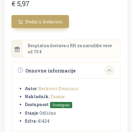
€ 5,97
Dodaj u košaricu
Besplatna dostava u RH za narudžbe veće
od 70 €
Osnovne informacije
Autor:
Berković Zvonimir
Nakladnik:
Znanje
Dostupnost:
Dostupno
Stanje:
Odlično
Šifra:
41424