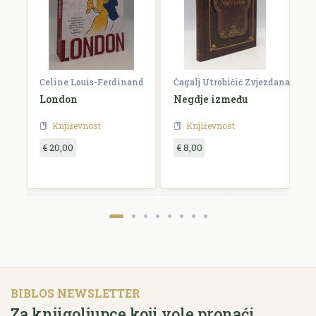
Celine Louis-Ferdinand
Čagalj Utrobičić Zvjezdana
Ćo
London
Negdje između
B
Književnost
Književnost
€ 20,00
€ 8,00
€
BIBLOS NEWSLETTER
Za knjigoljupce koji vole pronaći