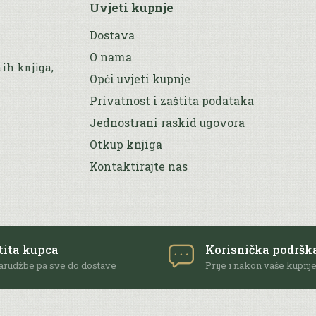
Uvjeti kupnje
Dostava
O nama
nih knjiga,
Opći uvjeti kupnje
Privatnost i zaštita podataka
Jednostrani raskid ugovora
Otkup knjiga
Kontaktirajte nas
tita kupca
Korisnička podršk
arudžbe pa sve do dostave
Prije i nakon vaše kupnj