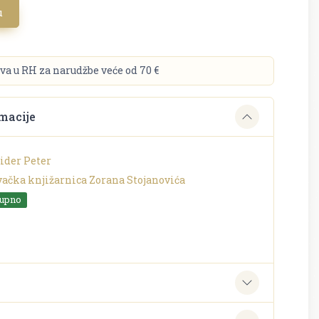
u
va u RH za narudžbe veće od 70 €
macije
der Peter
vačka knjižarnica Zorana Stojanovića
tupno
e