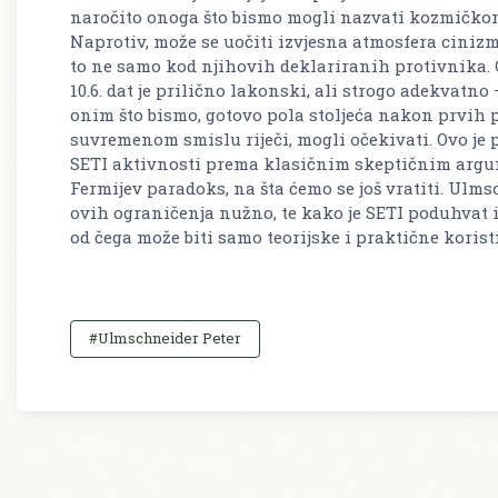
naročito onoga što bismo mogli nazvati kozmičkom
Naprotiv, može se uočiti izvjesna atmosfera ciniz
to ne samo kod njihovih deklariranih protivnika. 
10.6. dat je prilično lakonski, ali strogo adekvatno 
onim što bismo, gotovo pola stoljeća nakon prvih 
suvremenom smislu riječi, mogli očekivati. Ovo je
SETI aktivnosti prema klasičnim skeptičnim argum
Fermijev paradoks, na šta ćemo se još vratiti. Ulm
ovih ograničenja nužno, te kako je SETI poduhvat i
od čega može biti samo teorijske i praktične koristi
#Ulmschneider Peter