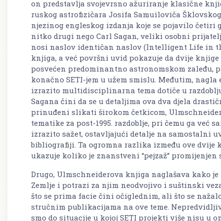
on predstavlja svojevrsno ažuriranje klasične knj
ruskog astrofizičara Josifa Samuiloviča Šklovskog,
njezinog engleskog izdanja koje se pojavilo četiri g
nitko drugi nego Carl Sagan, veliki osobni prijate
nosi naslov identičan naslov (Intelligent Life in
knjiga, a već površni uvid pokazuje da dvije knjige
posvećen predominantno astronomskom zaleđu, pre
konačno SETI-jem u užem smislu. Međutim, nagla e
izrazito multidisciplinarna tema dotiče u razdobl
Sagana čini da se u detaljima ova dva djela drastič
prinuđeni slikati širokom četkicom, Ulmschneider 
tematike za post-1995. razdoblje, pri čemu ga već 
izrazito sažet, ostavljajući detalje na samostalni 
bibliografiji. Ta ogromna razlika između ove dvije 
ukazuje koliko je znanstveni “pejzaž” promijenjen 
Drugo, Ulmschneiderova knjiga naglašava kako je 
Zemlje i potrazi za njim neodvojivo i suštinski vez
što se prima facie čini očiglednim, ali što se nažal
stručnim publikacijama na ove teme. Nepredvidljiv
smo do situacije u kojoj SETI projekti više nisu u o