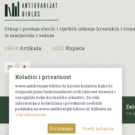
Otkup i prodaja starih i rijetkih izdanja hrvatskih i stra
te zemljovida i veduta
19913
Artikala
2032
Kupaca
Kolačići i privatnost
www.antikvarijat-biblos.hr koristi kolačiće kako bi
osigurala punu funkcionalnost ovih Internet stranica i
omogućila bolje korisničko iskustvo. Za više
informacija o kolačićima i privatnosti osobnih
Besplatna dostava
Zaš
podataka na www.antikvarijat-biblos.hr kliknite na
Za sve narudžbe u RH iznad 70 EUR.
Od n
Više informacija
Prihvaćam
Uredi kolačiće