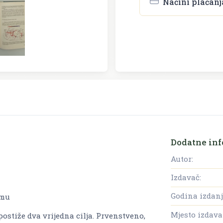
Načini plaćanj
Dodatne inf
Autor:
Izdavač:
Godina izdanj
umu
Mjesto izdava
stiže dva vrijedna cilja. Prvenstveno,