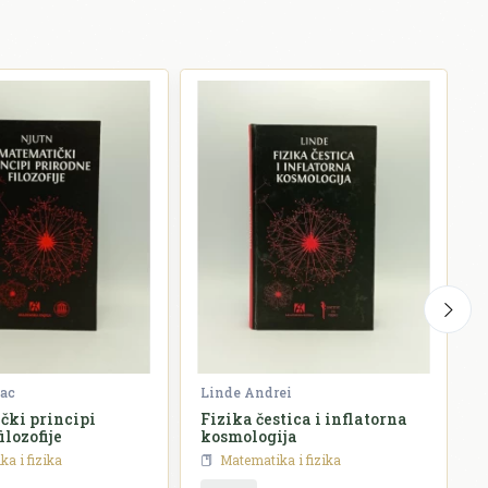
ac
Linde Andrei
K
ki principi
Fizika čestica i inflatorna
S
ilozofije
kosmologija
a i fizika
Matematika i fizika