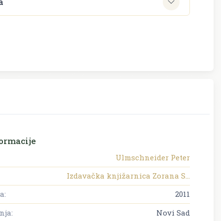
a
ormacije
Ulmschneider Peter
Izdavačka knjižarnica Zorana S...
a:
2011
nja:
Novi Sad