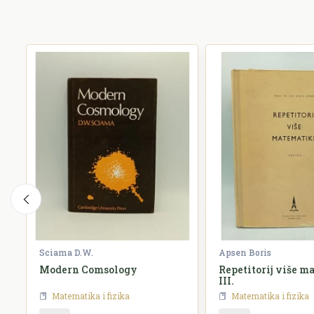
Sciama D.W.
Apsen Boris
Modern Comsology
Repetitorij više 
III.
Matematika i fizika
Matematika i fizika