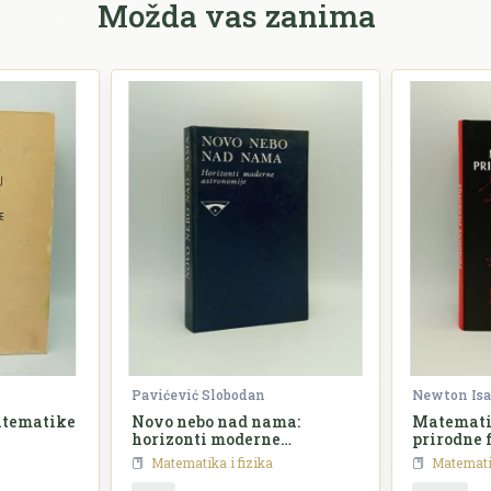
Možda vas zanima
Pavićević Slobodan
Newton Isa
matematike
Novo nebo nad nama:
Matematič
horizonti moderne
prirodne f
astronomije
Matematika i fizika
Matematik