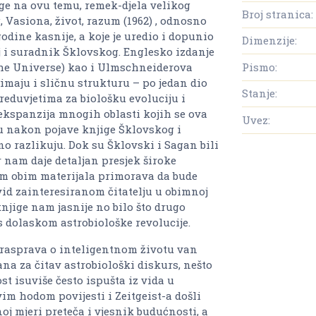
ige na ovu temu, remek-djela velikog
Broj stranica:
 Vasiona, život, razum (1962) , odnosno
odine kasnije, a koje je uredio i dopunio
Dimenzije:
lj i suradnik Šklovskog. Englesko izdanje
 the Universe) kao i Ulmschneiderova
Pismo:
 imaju i sličnu strukturu – po jedan dio
Stanje:
duvjetima za biološku evoluciju i
kspanzija mnogih oblasti kojih se ova
Uvez:
ju nakon pojave knjige Šklovskog i
no razlikuju. Dok su Šklovski i Sagan bili
nam daje detaljan presjek široke
sam obim materijala primorava da bude
uvid zainteresiranom čitatelju u obimnoj
knjige nam jasnije no bilo što drugo
s dolaskom astrobiološke revolucije.
rasprava o inteligentnom životu van
ana za čitav astrobiološki diskurs, nešto
ost isuviše često ispušta iz vida u
im hodom povijesti i Zeitgeist-a došli
noj mjeri preteča i vjesnik budućnosti, a