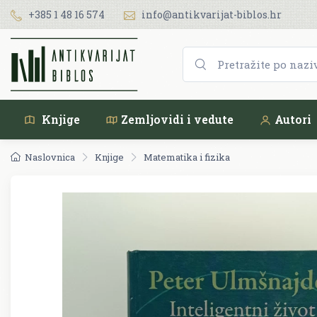
+385 1 48 16 574
info@antikvarijat-biblos.hr
Knjige
Zemljovidi i vedute
Autori
Naslovnica
Knjige
Matematika i fizika