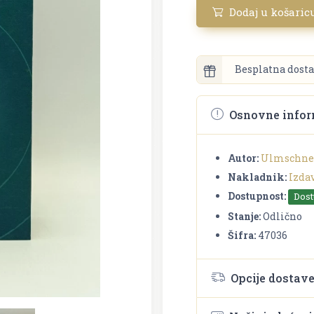
Dodaj u košaric
Besplatna dosta
Osnovne infor
Autor:
Ulmschnei
Nakladnik:
Izda
Dostupnost:
Dos
Stanje:
Odlično
Šifra:
47036
Opcije dostav