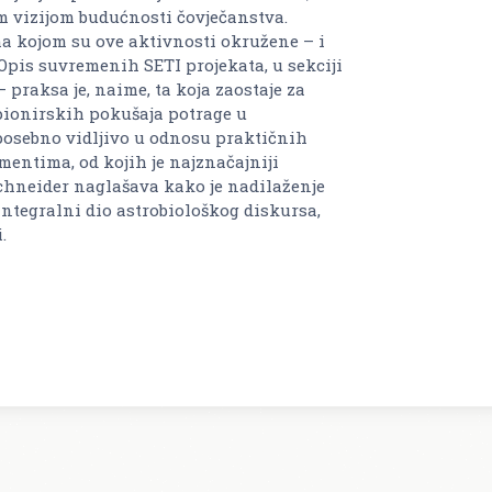
 vizijom budućnosti čovječanstva.
ma kojom su ove aktivnosti okružene – i
Opis suvremenih SETI projekata, u sekciji
– praksa je, naime, ta koja zaostaje za
pionirskih pokušaja potrage u
 posebno vidljivo u odnosu praktičnih
entima, od kojih je najznačajniji
schneider naglašava kako je nadilaženje
ntegralni dio astrobiološkog diskursa,
.