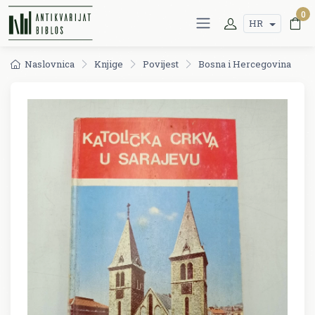
0
HR
Naslovnica
Knjige
Povijest
Bosna i Hercegovina