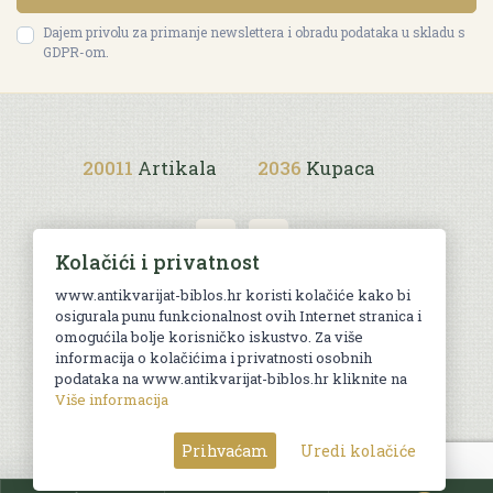
Dajem privolu za primanje newslettera i obradu podataka u skladu s
GDPR-om.
20011
Artikala
2036
Kupaca
Kolačići i privatnost
www.antikvarijat-biblos.hr koristi kolačiće kako bi
osigurala punu funkcionalnost ovih Internet stranica i
Uvjeti kupnje
omogućila bolje korisničko iskustvo. Za više
informacija o kolačićima i privatnosti osobnih
podataka na www.antikvarijat-biblos.hr kliknite na
Više informacija
© Sva prava pridržana. Web by
AG media
Prihvaćam
Uredi kolačiće