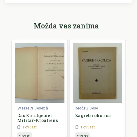
Možda vas zanima
Wessely Joseph
Modrić Joso
R
e
Das Karstgebiet
Zagreb i okolica
H
Militar-Kroatiens
H
Povijest
Povijest
€ 92,91
€ 13,27
€