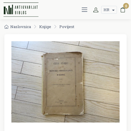
0
HR
Naslovnica
Knjige
Povijest