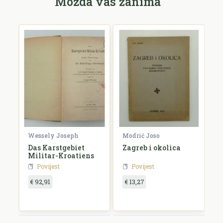
Možda vas zanima
Wessely Joseph
Modrić Joso
R
e
Das Karstgebiet
Zagreb i okolica
H
Militar-Kroatiens
H
Povijest
Povijest
€ 92,91
€ 13,27
€