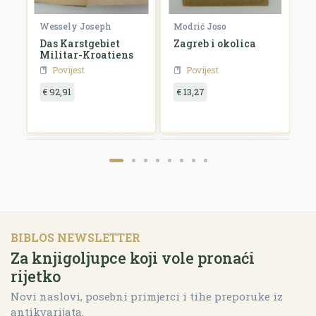
Wessely Joseph
Modrić Joso
R
e
Das Karstgebiet
Zagreb i okolica
H
Militar-Kroatiens
H
Povijest
Povijest
€ 92,91
€ 13,27
€
BIBLOS NEWSLETTER
Za knjigoljupce koji vole pronaći
rijetko
Novi naslovi, posebni primjerci i tihe preporuke iz
antikvarijata.