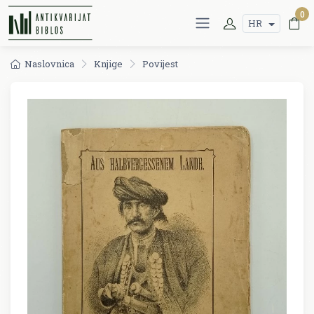
0
HR
Naslovnica
Knjige
Povijest