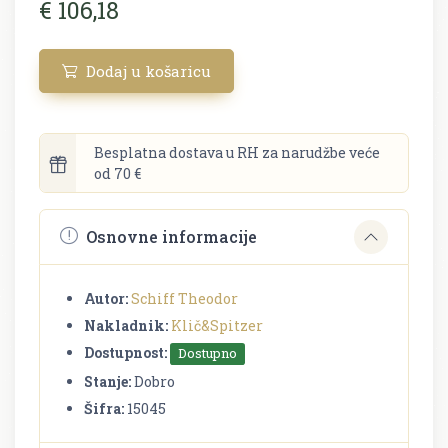
€ 106,18
Dodaj u košaricu
Besplatna dostava u RH za narudžbe veće
od 70 €
Osnovne informacije
Autor:
Schiff Theodor
Nakladnik:
Klič&Spitzer
Dostupnost:
Dostupno
Stanje:
Dobro
Šifra:
15045