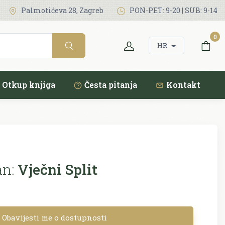
Palmotićeva 28, Zagreb
PON-PET: 9-20 | SUB: 9-14
0
HR
Otkup knjiga
Česta pitanja
Kontakt
n:
Vječni Split
Obavijesti me o dostupnosti