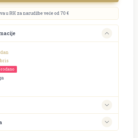
va u RH za narudžbe veće od 70 €
macije
gdan
bris
prodano
ga
e
a