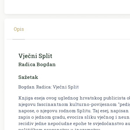
Opis
Vječni Split
Radica Bogdan
Sažetak
Bogdan Radica: Vječni Split
Knjiga eseja ovog uglednog hrvatskog publicista ob
njegovu fascinantnom kulturno-povijesnom "pedigr
napose, o njegovu rodnom Splitu. Taj esej, napisan 
zapis o jednom gradu, evocira sliku vječnog i neuni
recidiv jedne nepoćudne epohe te svjedočanstvo au
političkom progonstvu u inozemstvu.