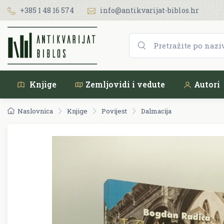
+385 1 48 16 574
info@antikvarijat-biblos.hr
Knjige
Zemljovidi i vedute
Autori
Naslovnica
Knjige
Povijest
Dalmacija