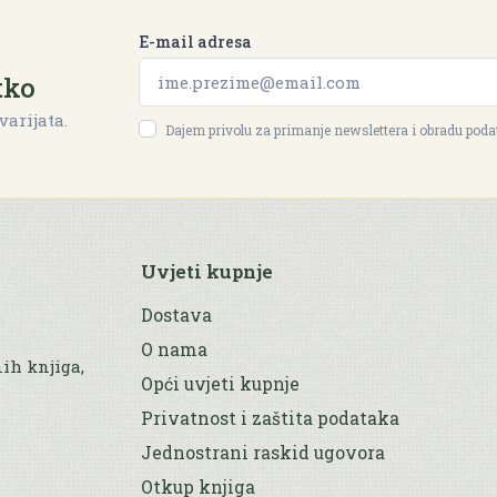
E-mail adresa
tko
varijata.
Dajem privolu za primanje newslettera i obradu pod
Uvjeti kupnje
Dostava
O nama
nih knjiga,
Opći uvjeti kupnje
Privatnost i zaštita podataka
Jednostrani raskid ugovora
Otkup knjiga