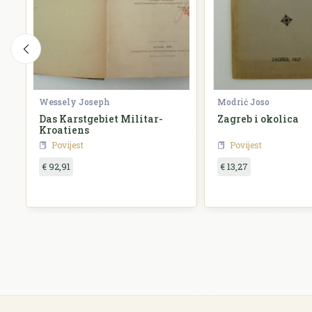
Wessely Joseph
Modrić Joso
Das Karstgebiet Militar-
Zagreb i okolica
Kroatiens
Povijest
Povijest
€ 92,91
€ 13,27