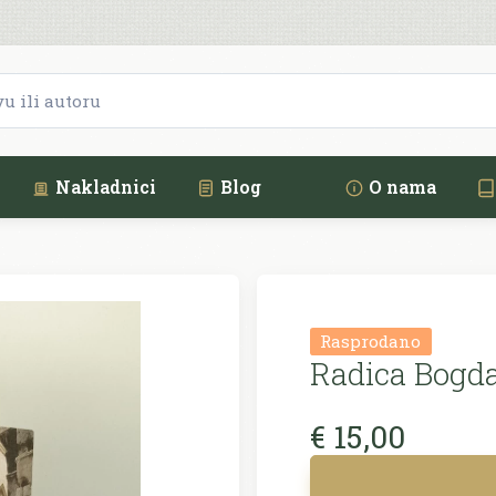
Nakladnici
Blog
O nama
Rasprodano
Radica Bogda
€ 15,00