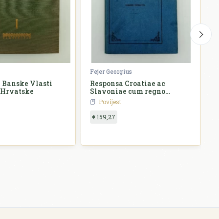
Fejer Georgius
Ž
 Banske Vlasti
Responsa Croatiae ac
 Hrvatske
Slavoniae cum regno
o
Hungariae
Povijest
€ 159,27