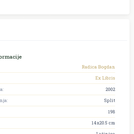
ormacije
Radica Bogdan
Ex Libris
a:
2002
nja:
Split
198
14x20.5 cm
Latinica