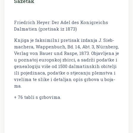
Sažetak
Friedrich Heyer: Der Adel des Konigreichs
Dalmatien (pretisak iz 1873)
Knji­ga je fak­si­mil­ni pre­ti­sak iz­da­nja J. Sieb­
mac­he­ra, Wap­pen­buch, Bd. 14, Abt. 3, Nür­n­berg,
Ver­lag von Bauer und Raspe, 1873. Ob­jav­lje­na je
u po­zna­toj eu­rop­skoj zbir­ci, a sa­dr­ži po­dat­ke i
ge­nea­lo­gi­ju više od 1500 dal­ma­tin­skih obi­te­lji
ili po­je­di­na­ca, po­dat­ke o st­je­ca­nju plem­stva i
vre­li­ma te slike i de­ta­ljan opis gr­bo­va u bo­ja­
ma.
+ 76 tabli s grbovima.