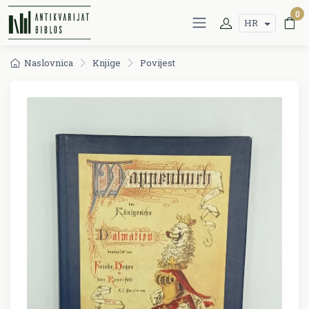
0
HR
Naslovnica
Knjige
Povijest