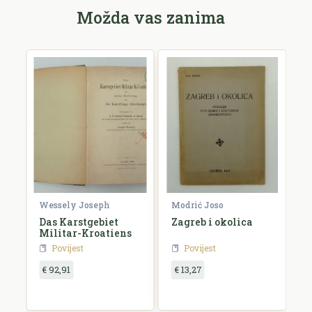
Možda vas zanima
Wessely Joseph
Modrić Joso
R
e
Das Karstgebiet
Zagreb i okolica
H
Militar-Kroatiens
H
Povijest
Povijest
€ 92,91
€ 13,27
€