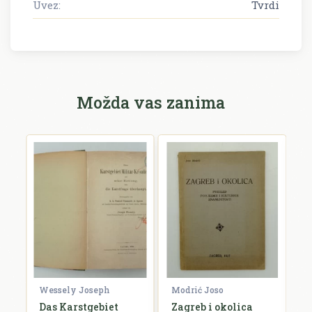
Uvez:
Tvrdi
Možda vas zanima
Wessely Joseph
Modrić Joso
R
Das Karstgebiet
Zagreb i okolica
H