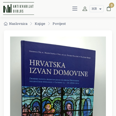
0
HR
Naslovnica
Knjige
Povijest