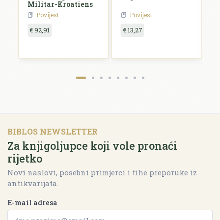
Militar-Kroatiens
H
Povijest
Povijest
€ 92,91
€ 13,27
€
BIBLOS NEWSLETTER
Za knjigoljupce koji vole pronaći
rijetko
Novi naslovi, posebni primjerci i tihe preporuke iz
antikvarijata.
E-mail adresa