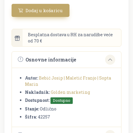
Dodaj u košaricu
Besplatna dostava u RH za narudžbe veće
od 70 €
Osnovne informacije
Autor:
Bebić Josip | Maletić Franjo | Sopta
Marin
Nakladnik:
Golden marketing
Dostupnost:
Dostupno
Stanje:
Odlično
Šifra:
42257