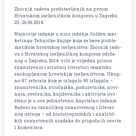
Zbornik radova predstavljenih na prvom
Hrvatskom iseljeničkom kongresu u Zagrebu
23.-26.06.2014.
Naj­no­vi­je iz­da­nje u nizu iz­da­nja Gol­den mar­
ke­tin­ga-Teh­ni­čke knji­ge koja se bave pro­ble­
ma­ti­kom hr­vat­skog ise­lje­ni­št­va. Zbor­nik ra­do­
va s Hr­vat­skog ise­lje­nič­kog kon­gre­sa odr­ža­
nog u Za­gre­bu, 2014. vrlo je vri­je­dan pri­nos
znan­st­ve­noj i struč­noj li­te­ra­tu­ri te­mat­sko
zao­kup­lje­nom hr­vat­skim ise­lje­ni­št­vom. Ukup­
no 87 re­fe­ra­ta koje je iz­la­ga­lo 90 iz­la­ga­ča –
znan­st­ve­ni­ka, struč­nja­ka, po­du­zet­ni­ka, no­vi­
na­ra, sve­će­ni­ka, knji­žev­ni­ka i ak­ti­vi­sta uvr­
šte­no je u ovo je­din­st­ve­no, ka­pi­tal­no iz­da­nje.
Ra­do­vi su raz­no­li­kog znan­st­ve­nog i li­te­rar­
nog us­tro­ja – od hi­sto­rio­graf­skih i ana­li­tič­
kih znan­st­ve­nih ura­da­ka do pri­god­nih os­vr­ta
i ko­men­ta­ra.