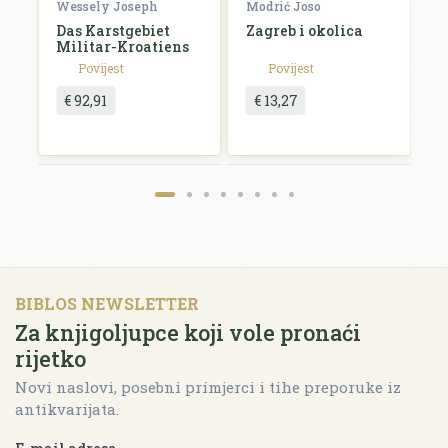
e
Wessely Joseph
Modrić Joso
R
Das Karstgebiet
Zagreb i okolica
H
Militar-Kroatiens
H
Povijest
Povijest
€ 92,91
€ 13,27
BIBLOS NEWSLETTER
Za knjigoljupce koji vole pronaći
rijetko
Novi naslovi, posebni primjerci i tihe preporuke iz
antikvarijata.