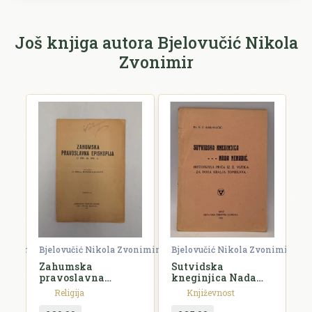
Ime i prezime *
Još knjiga autora Bjelovučić Nikola
Zvonimir
E-mail *
E-mail se ne prikazuje javno.
Ocjena *
Komentar *
onimir
Bjelovučić Nikola Zvonimir
Bjelovučić Nikola Zvonimir
B
Zahumska
Sutvidska
F
pravoslavna
kneginjica Nada
m
episkopija u XIII. do
Nenadić
h
Religija
Književnost
XIV. v.