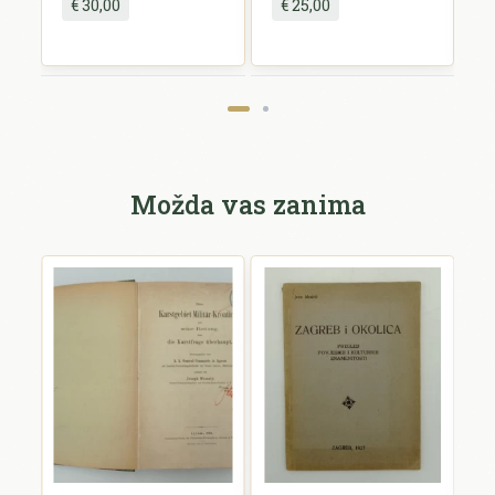
€ 30,00
€ 25,00
Pošalji recenziju
Možda vas zanima