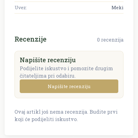
Uvez:
Meki
Recenzije
0 recenzija
Napišite recenziju
Podijelite iskustvo i pomozite drugim
čitateljima pri odabiru.
Napišite recenziju
Ovaj artikl još nema recenzija. Budite prvi
Napišite recenziju
koji će podijeliti iskustvo.
Recenzija će biti objavljena nakon provjere.