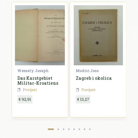
Wessely Joseph
Modrić Joso
R
e
Das Karstgebiet
Zagreb i okolica
H
Militar-Kroatiens
H
Povijest
Povijest
€ 92,91
€ 13,27
€