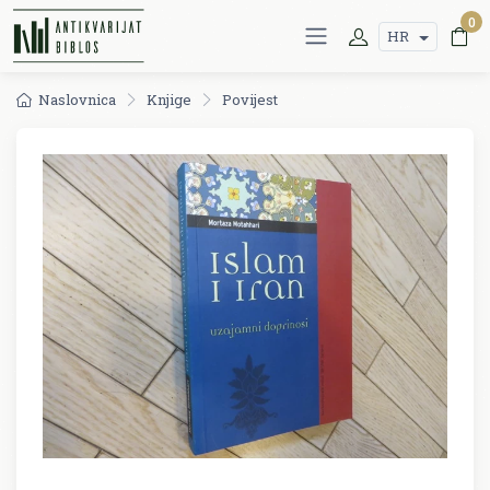
0
HR
Naslovnica
Knjige
Povijest