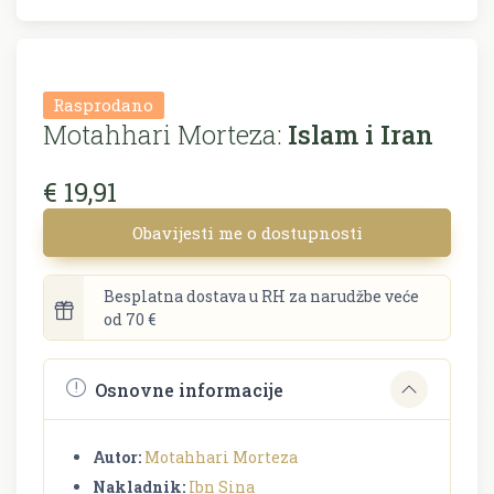
Rasprodano
Motahhari Morteza:
Islam i Iran
€ 19,91
Obavijesti me o dostupnosti
Besplatna dostava u RH za narudžbe veće
od 70 €
Osnovne informacije
Autor:
Motahhari Morteza
Nakladnik:
Ibn Sina