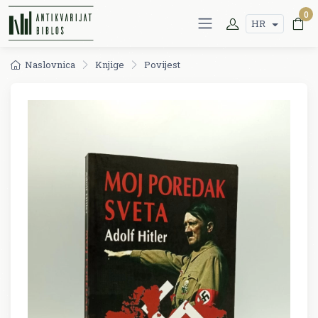
0
HR
Naslovnica
Knjige
Povijest