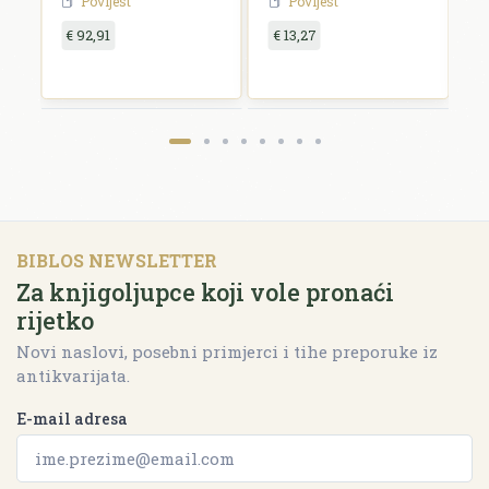
Povijest
Povijest
€ 92,91
€ 13,27
€
BIBLOS NEWSLETTER
Za knjigoljupce koji vole pronaći
rijetko
Novi naslovi, posebni primjerci i tihe preporuke iz
antikvarijata.
E-mail adresa