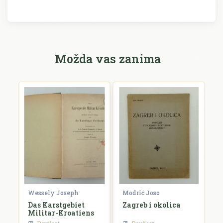
Možda vas zanima
Wessely Joseph
Modrić Joso
R
Das Karstgebiet
Zagreb i okolica
H
Militar-Kroatiens
H