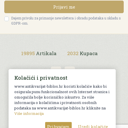
Prijavi me
Dajem privolu za primanje newslettera i obradu podataka u skladu s
GDPR-om.
19895
Artikala
2032
Kupaca
Kolačići i privatnost
www.antikvarijat-biblos.hr koristi kolačiće kako bi
osigurala punu funkcionalnost ovih Internet stranica i
Uvjeti kupnje
omogućila bolje korisničko iskustvo. Za više
informacija o kolačićima i privatnosti osobnih
podataka na www.antikvarijat-biblos.hr kliknite na
Više informacija
© Sva prava pridržana. Web by
AG media
Prihvaćam
Uredi kolačiće