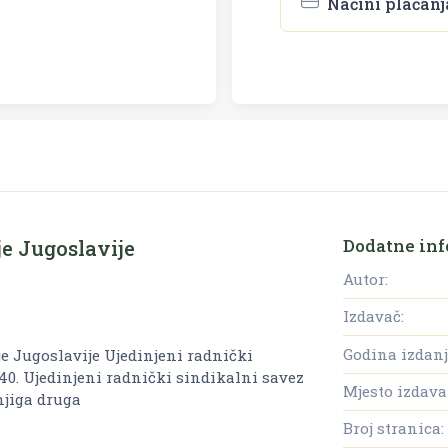
Načini plaćanj
Dodatne inf
je Jugoslavije
Autor:
Izdavač:
Godina izdanj
je Jugoslavije Ujedinjeni radnički
40. Ujedinjeni radnički sindikalni savez
Mjesto izdava
Knjiga druga
Broj stranica: