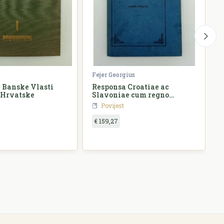
Fejer Georgius
Ž
 Banske Vlasti
Responsa Croatiae ac
 Hrvatske
Slavoniae cum regno
o
Hungariae
Povijest
€ 159,27