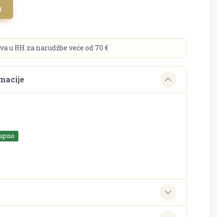
u
va u RH za narudžbe veće od 70 €
macije
tupno
e