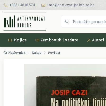
+385 1 48 16 574
info@antikvarijat-biblos.hr
Knjige
Zemljovidi i vedute
Autori
Naslovnica
Knjige
Povijest