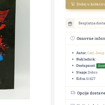
Dodaj u košaric
Besplatna dosta
Osnovne infor
Autor:
Cazi Josip
Nakladnik:
-
Dostupnost:
Dos
Stanje:
Dobro
Šifra:
61427
Opcije dostav