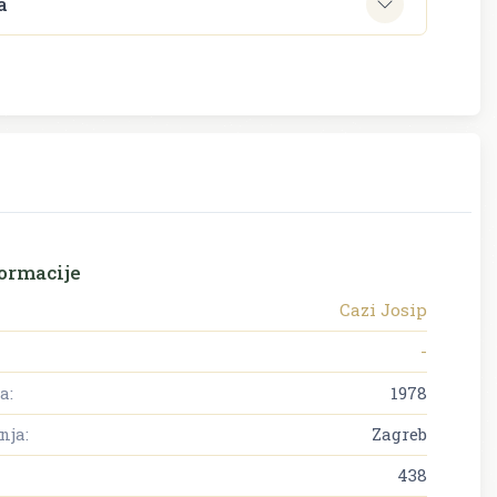
a
ormacije
Cazi Josip
-
a:
1978
nja:
Zagreb
438