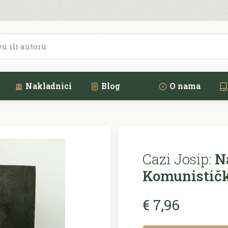
Nakladnici
Blog
O nama
Cazi Josip:
Na
Komunističk
€ 7,96