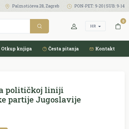
Palmotićeva 28, Zagreb
PON-PET: 9-20 | SUB: 9-14
0
HR
Otkup knjiga
Česta pitanja
Kontakt
 političkoj liniji
e partije Jugoslavije