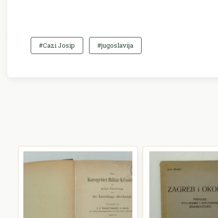
#Cazi Josip
#jugoslavija