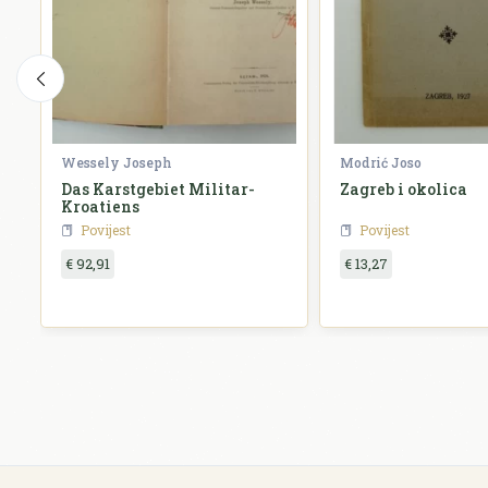
Wessely Joseph
Modrić Joso
Das Karstgebiet Militar-
Zagreb i okolica
Kroatiens
Povijest
Povijest
€ 92,91
€ 13,27