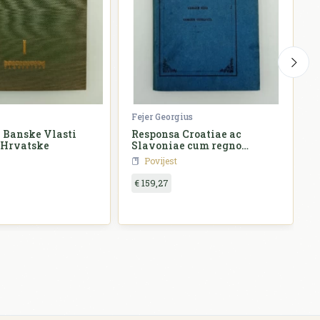
Fejer Georgius
Ž
 Banske Vlasti
Responsa Croatiae ac
 Hrvatske
Slavoniae cum regno
o
Hungariae
Povijest
€ 159,27