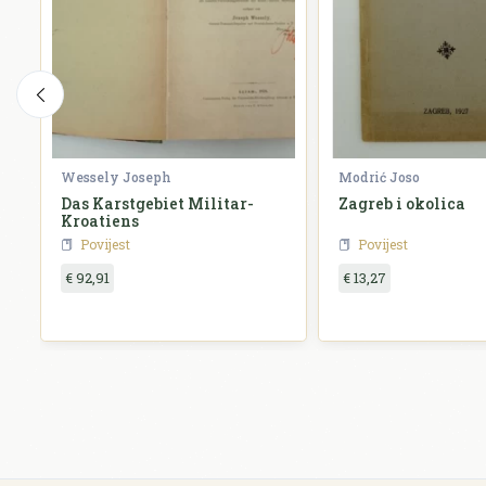
Wessely Joseph
Modrić Joso
Das Karstgebiet Militar-
Zagreb i okolica
Kroatiens
Povijest
Povijest
€ 92,91
€ 13,27