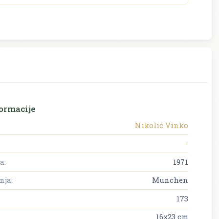
ormacije
Nikolić Vinko
-
a:
1971
nja:
Munchen
173
16x23 cm