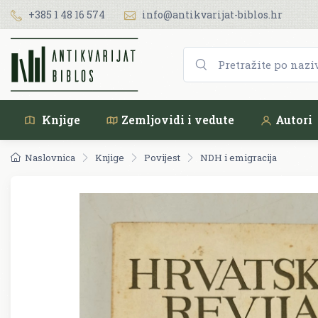
+385 1 48 16 574
info@antikvarijat-biblos.hr
Knjige
Zemljovidi i vedute
Autori
Naslovnica
Knjige
Povijest
NDH i emigracija