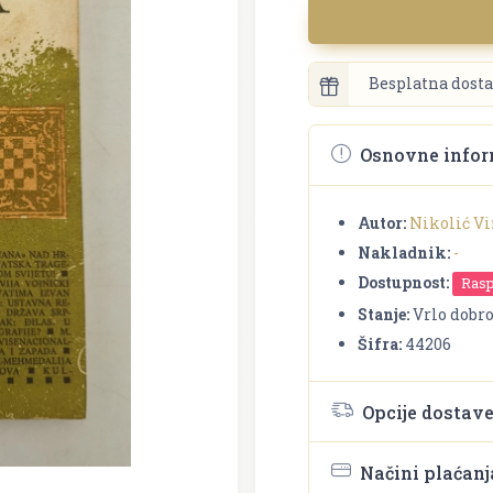
Besplatna dosta
Osnovne infor
Autor:
Nikolić V
Nakladnik:
-
Dostupnost:
Ras
Stanje:
Vrlo dobr
Šifra:
44206
Opcije dostav
Načini plaćanj