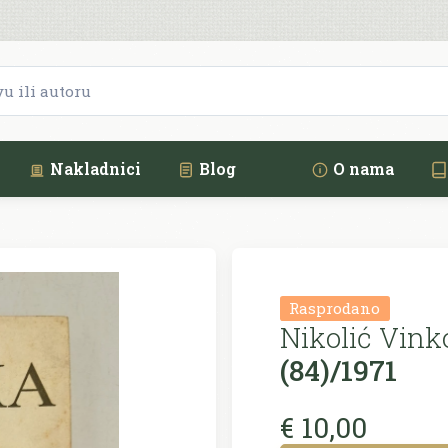
Nakladnici
Blog
O nama
Rasprodano
Nikolić Vink
(84)/1971
€ 10,00