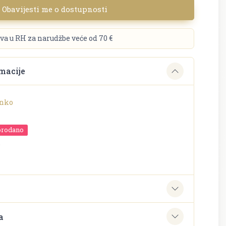
Obavijesti me o dostupnosti
va u RH za narudžbe veće od 70 €
macije
inko
prodano
o
e
a