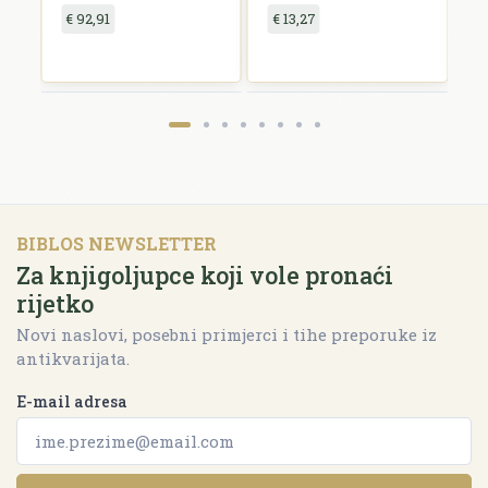
€ 92,91
€ 13,27
€
BIBLOS NEWSLETTER
Za knjigoljupce koji vole pronaći
rijetko
Novi naslovi, posebni primjerci i tihe preporuke iz
antikvarijata.
E-mail adresa