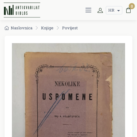
0
HR
Naslovnica
Knjige
Povijest