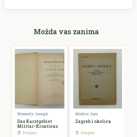
Možda vas zanima
Wessely Joseph
Modrić Joso
R
e
Das Karstgebiet
Zagreb i okolica
H
Militar-Kroatiens
H
Povijest
Povijest