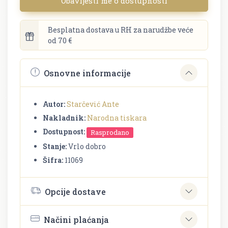
Obavijesti me o dostupnosti
Besplatna dostava u RH za narudžbe veće
od 70 €
Osnovne informacije
Autor:
Starčević Ante
Nakladnik:
Narodna tiskara
Dostupnost:
Rasprodano
Stanje:
Vrlo dobro
Šifra:
11069
Opcije dostave
Načini plaćanja