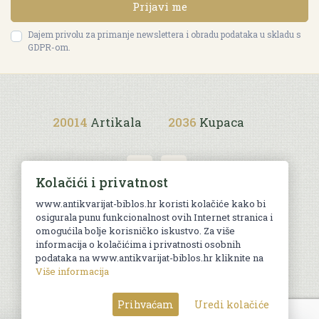
Prijavi me
Dajem privolu za primanje newslettera i obradu podataka u skladu s
GDPR-om.
20014
Artikala
2036
Kupaca
Kolačići i privatnost
www.antikvarijat-biblos.hr koristi kolačiće kako bi
osigurala punu funkcionalnost ovih Internet stranica i
Uvjeti kupnje
omogućila bolje korisničko iskustvo. Za više
informacija o kolačićima i privatnosti osobnih
podataka na www.antikvarijat-biblos.hr kliknite na
Više informacija
© Sva prava pridržana. Web by
AG media
Prihvaćam
Uredi kolačiće