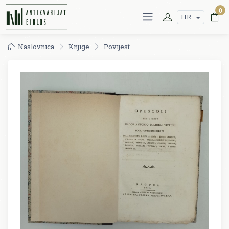
0
HR
Naslovnica
Knjige
Povijest