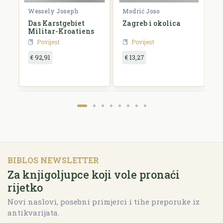
Wessely Joseph
Modrić Joso
R
e
Das Karstgebiet
Zagreb i okolica
H
Militar-Kroatiens
H
Povijest
Povijest
€ 92,91
€ 13,27
€
BIBLOS NEWSLETTER
Za knjigoljupce koji vole pronaći
rijetko
Novi naslovi, posebni primjerci i tihe preporuke iz
antikvarijata.