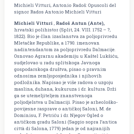
Michieli Vitturi, Antonio Radoš: Opuscoli del
signor Rados Antonio Michieli Vitturi
Michieli Vitturi
,
Radoš Antun (Ante),
hrvatski polihistor (Split, 24. VIII. 1752 – ?,
1822). Bio je član izaslanstva za poljoprivredu
Mletačke Republike, a 1790. imenovan
nadintendantom za poljoprivredu Dalmacije.
Osnovao Agrarnu akademiju u Kaštel Lukšiću,
sudjelovao u radu splitskoga Javnoga
gospodarskoga društva, pisao o pravnim
odnosima zemljoposjednika i njihovih
podložnika. Napisao je više radova o uzgoju
maslina, duhana, kukuruza i dr. kultura. Drži
ga se utemeljiteljem znanstvenoga
poljodjelstva u Dalmaciji. Pisao je arheološko-
povijesne rasprave o antičkoj Saloni, M. de
Dominisu, F. Petriću i dr. Njegov
Ogled o
antičkom gradu Saloni
(
Saggio sopra l’antica
città di Salona,
1779) jedan je od najranijih