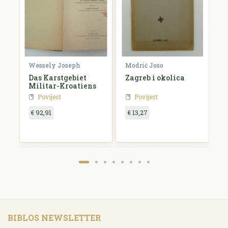
Wessely Joseph
Modrić Joso
R
e
Das Karstgebiet
Zagreb i okolica
H
Militar-Kroatiens
H
Povijest
Povijest
€ 92,91
€ 13,27
€
BIBLOS NEWSLETTER