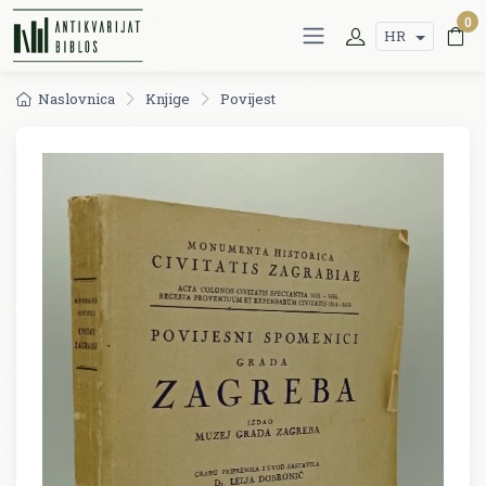
0
HR
Naslovnica
Knjige
Povijest