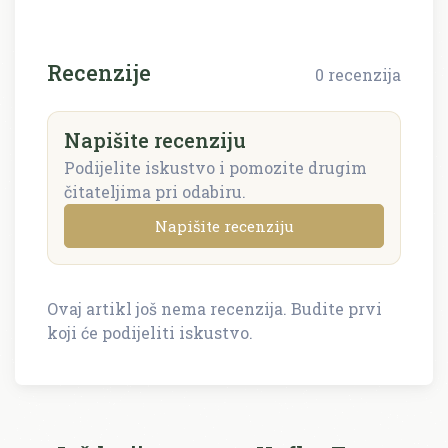
Recenzije
0 recenzija
Napišite recenziju
Podijelite iskustvo i pomozite drugim
čitateljima pri odabiru.
Napišite recenziju
Ovaj artikl još nema recenzija. Budite prvi
Napišite recenziju
koji će podijeliti iskustvo.
Recenzija će biti objavljena nakon provjere.
Ime i prezime *