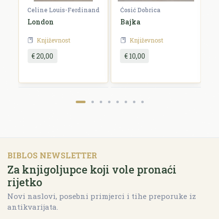
Celine Louis-Ferdinand
Ćosić Dobrica
K
a
London
Bajka
E
Književnost
Književnost
€ 20,00
€ 10,00
BIBLOS NEWSLETTER
Za knjigoljupce koji vole pronaći
rijetko
Novi naslovi, posebni primjerci i tihe preporuke iz
antikvarijata.