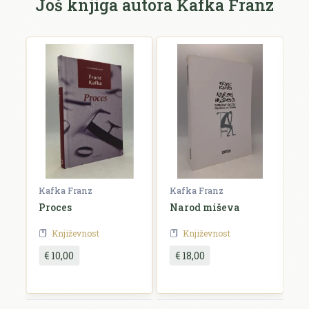
Još knjiga autora Kafka Franz
E-mail *
E-mail se ne prikazuje javno.
Ocjena *
Komentar *
Kafka Franz
Kafka Franz
K
Proces
Narod miševa
P
Književnost
Književnost
€ 10,00
€ 18,00
Pošalji recenziju