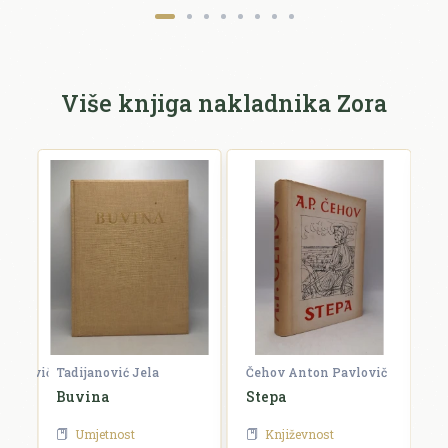
Više knjiga nakladnika Zora
ihajlovič
Tadijanović Jela
Čehov Anton Pavlovič
H
Buvina
Stepa
D
Umjetnost
Književnost