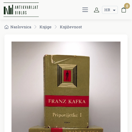
0
HR
Naslovnica
Knjige
Književnost