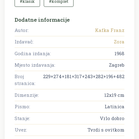
#klasik
#komplet
Dodatne informacije
Autor:
Kafka Franz
Izdavač:
Zora
Godina izdanja:
1968
Mjesto izdavanja:
Zagreb
Broj
229+274+181+317+243+282+196+482
stranica:
Dimenzije:
12x19 cm
Pismo:
Latinica
Stanje:
Vrlo dobro
Uvez:
Tvrdi s ovitkom