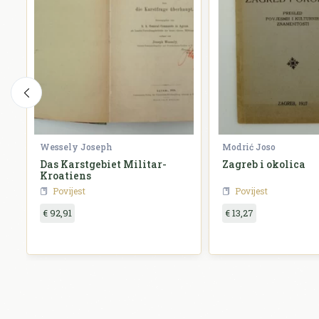
Wessely Joseph
Modrić Joso
Das Karstgebiet Militar-
Zagreb i okolica
Kroatiens
Povijest
Povijest
€ 92,91
€ 13,27