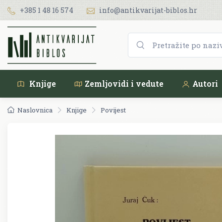
+385 1 48 16 574
info@antikvarijat-biblos.hr
Knjige
Zemljovidi i vedute
Autori
Naslovnica
Knjige
Povijest