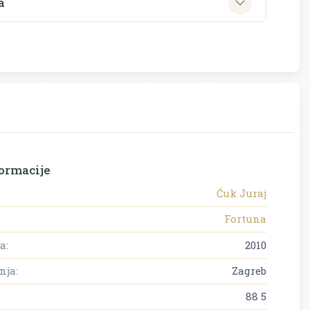
a
ormacije
Ćuk Juraj
Fortuna
a:
2010
nja:
Zagreb
88 5