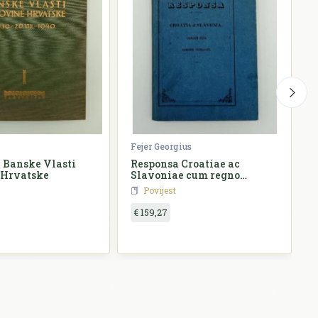
Fejer Georgius
Ž
 Banske Vlasti
Responsa Croatiae ac
 Hrvatske
Slavoniae cum regno
o
Hungariae
Povijest
€ 159,27