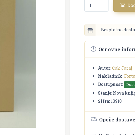
Dod
Besplatna dosta
Osnovne infor
Autor:
Ćuk Juraj
Nakladnik:
Fort
Dostupnost:
Dos
Stanje:
Nova knji
Šifra:
13910
Opcije dostav