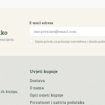
E-mail adresa
tko
varijata.
Dajem privolu za primanje newslettera i obradu pod
Uvjeti kupnje
Dostava
O nama
nih knjiga,
Opći uvjeti kupnje
Privatnost i zaštita podataka