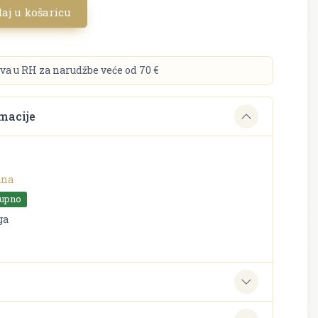
aj u košaricu
va u RH za narudžbe veće od 70 €
macije
una
tupno
ga
e