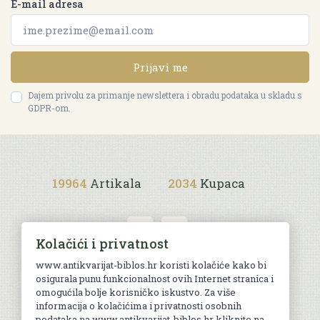
E-mail adresa
Prijavi me
Dajem privolu za primanje newslettera i obradu podataka u skladu s
GDPR-om.
19964
Artikala
2034
Kupaca
Kolačići i privatnost
www.antikvarijat-biblos.hr koristi kolačiće kako bi
osigurala punu funkcionalnost ovih Internet stranica i
Uvjeti kupnje
omogućila bolje korisničko iskustvo. Za više
informacija o kolačićima i privatnosti osobnih
podataka na www.antikvarijat-biblos.hr kliknite na