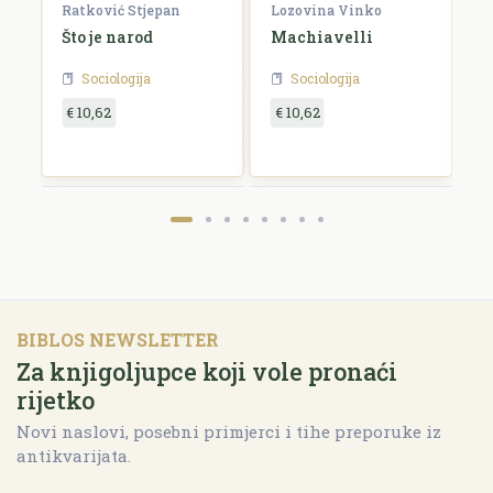
Ratković Stjepan
Lozovina Vinko
R
Što je narod
Machiavelli
O
g
Sociologija
Sociologija
€ 10,62
€ 10,62
€
BIBLOS NEWSLETTER
Za knjigoljupce koji vole pronaći
rijetko
Novi naslovi, posebni primjerci i tihe preporuke iz
antikvarijata.