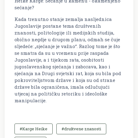
Heike Karge: Sećanje u kamenu - okamenjeno
sećanje?
Kada trenutno stanje zemalja nasljednica
Jugoslavije postane tema društvenih
znanosti, politologije ili medijskih studija,
obično negdje u drugom planu, odmah se čuje
sljedeće: „sjećanje je važno“. Razlog tome je što
se smatra da su u vremenu prije raspada
Jugoslavije, a i tijekom rata, osobitosti
jugoslavenskog sjećanja i zaborava, kao i
sjećanja na Drugi svjetski rat, koja su bila pod
pokroviteljstvom države i koja su od strane
države bila ograničena, imala odlučujući
utjecaj na političku retoriku i ideološke
manipulacije.
#Karge Heike
#društvene znanosti