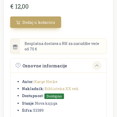
€ 12,00
Dodaj u košaricu
Besplatna dostava u RH za narudžbe veće
od 70 €
Osnovne informacije
Autor:
Karge Heike
Nakladnik:
Biblioteka XX vek
Dostupnost:
Dostupno
Stanje:
Nova knjiga
Šifra:
53389