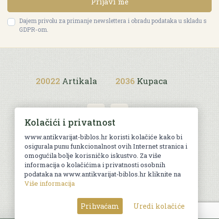
Prijavi me
Dajem privolu za primanje newslettera i obradu podataka u skladu s
GDPR-om.
20022
Artikala
2036
Kupaca
Kolačići i privatnost
www.antikvarijat-biblos.hr koristi kolačiće kako bi
osigurala punu funkcionalnost ovih Internet stranica i
Uvjeti kupnje
omogućila bolje korisničko iskustvo. Za više
informacija o kolačićima i privatnosti osobnih
podataka na www.antikvarijat-biblos.hr kliknite na
Više informacija
© Sva prava pridržana. Web by
AG media
Prihvaćam
Uredi kolačiće