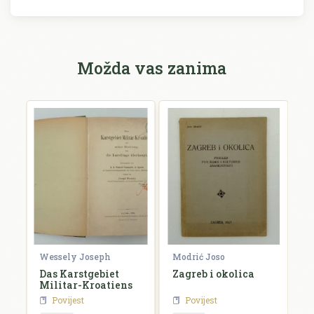
Možda vas zanima
Wessely Joseph
Modrić Joso
R
e
Das Karstgebiet
Zagreb i okolica
H
Militar-Kroatiens
H
Povijest
Povijest