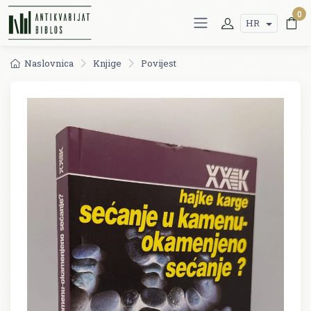
0
HR
Naslovnica
Knjige
Povijest