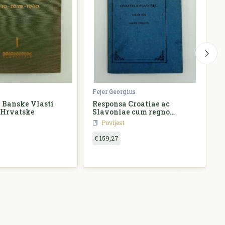
Fejer Georgius
Ž
 Banske Vlasti
Responsa Croatiae ac
 Hrvatske
Slavoniae cum regno
o
Hungariae
Povijest
€ 159,27