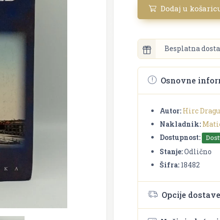
Dodaj u košaric
Besplatna dosta
Osnovne infor
Autor:
Hirc Dragu
Nakladnik:
Mati
Dostupnost:
Dos
Stanje:
Odlično
Šifra:
18482
Opcije dostav