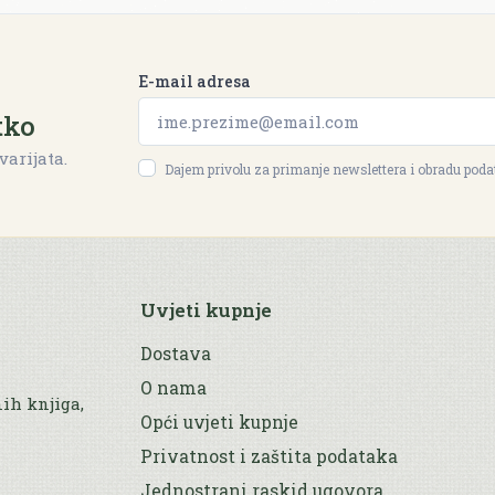
E-mail adresa
tko
varijata.
Dajem privolu za primanje newslettera i obradu pod
Uvjeti kupnje
Dostava
O nama
nih knjiga,
Opći uvjeti kupnje
Privatnost i zaštita podataka
Jednostrani raskid ugovora