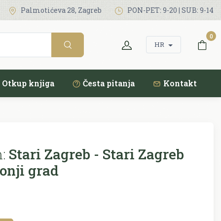
Palmotićeva 28, Zagreb
PON-PET: 9-20 | SUB: 9-14
0
HR
Otkup knjiga
Česta pitanja
Kontakt
:
Stari Zagreb - Stari Zagreb
Donji grad