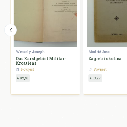
Wessely Joseph
Modrić Joso
Das Karstgebiet Militar-
Zagreb i okolica
Kroatiens
Povijest
Povijest
€ 92,91
€ 13,27