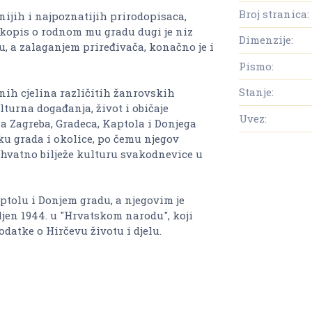
Broj stranica:
dnijih i najpoznatijih prirodopisaca,
rukopis o rodnom mu gradu dugi je niz
Dimenzije:
, a zalaganjem priređivača, konačno je i
Pismo:
Stanje:
nih cjelina različitih žanrovskih
lturna događanja, život i običaje
Uvez:
a Zagreba, Gradeca, Kaptola i Donjega
iku grada i okolice, po čemu njegov
uhvatno bilježe kulturu svakodnevice u
ptolu i Donjem gradu, a njegovim je
jen 1944. u "Hrvatskom narodu", koji
odatke o Hirčevu životu i djelu.