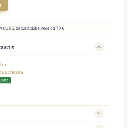
u
va u RH za narudžbe veće od 70 €
macije
tin
ca hrvatska
tupno
e