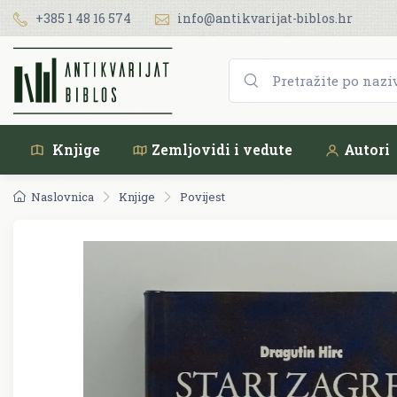
+385 1 48 16 574
info@antikvarijat-biblos.hr
Knjige
Zemljovidi i vedute
Autori
Naslovnica
Knjige
Povijest