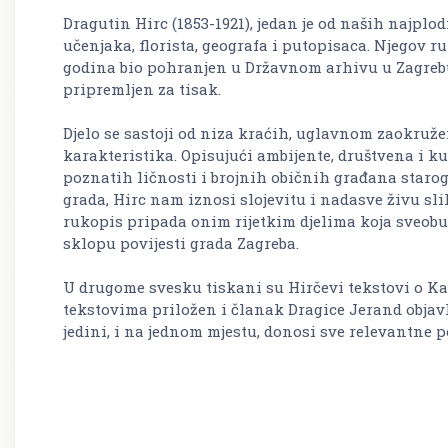
Dragutin Hirc (1853-1921), jedan je od naših najplo
učenjaka, florista, geografa i putopisaca. Njegov 
godina bio pohranjen u Državnom arhivu u Zagrebu
pripremljen za tisak.
Djelo se sastoji od niza kraćih, uglavnom zaokruže
karakteristika. Opisujući ambijente, društvena i ku
poznatih ličnosti i brojnih
običnih
građana starog
grada, Hirc nam iznosi slojevitu i nadasve živu sl
rukopis pripada onim rijetkim djelima koja sveob
sklopu povijesti grada Zagreba.
U drugome svesku tiskani su Hirčevi tekstovi o Ka
tekstovima priložen i članak Dragice Jerand objavl
jedini, i na jednom mjestu, donosi sve relevantne p