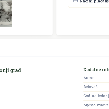
Načini plaćanj
Dodatne inf
Donji grad
Autor:
Izdavač:
Godina izdanj
Mjesto izdava