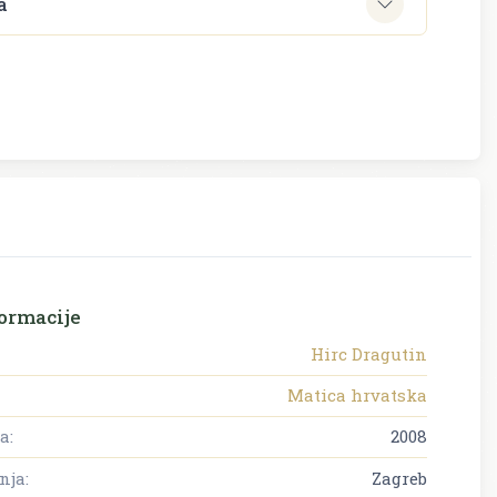
a
ormacije
Hirc Dragutin
Matica hrvatska
a:
2008
nja:
Zagreb