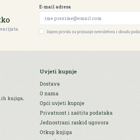
E-mail adresa
tko
varijata.
Dajem privolu za primanje newslettera i obradu pod
Uvjeti kupnje
Dostava
O nama
nih knjiga,
Opći uvjeti kupnje
Privatnost i zaštita podataka
Jednostrani raskid ugovora
Otkup knjiga