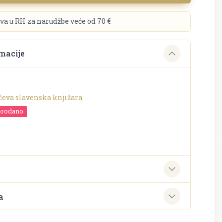
va u RH za narudžbe veće od 70 €
macije
ćeva slavenska knjižara
prodano
o
e
a