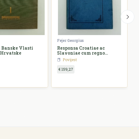
Fejer Georgius
Ž
 Banske Vlasti
Responsa Croatiae ac
 Hrvatske
Slavoniae cum regno
o
Hungariae
Povijest
€ 159,27