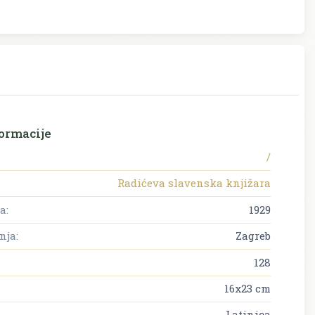
ormacije
/
Radićeva slavenska knjižara
a:
1929
nja:
Zagreb
128
16x23 cm
Latinica