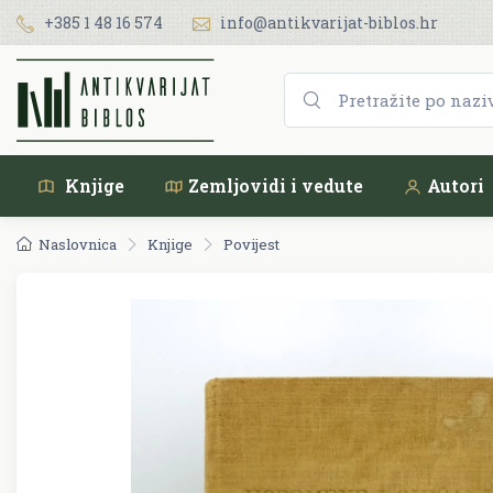
+385 1 48 16 574
info@antikvarijat-biblos.hr
Knjige
Zemljovidi i vedute
Autori
Naslovnica
Knjige
Povijest