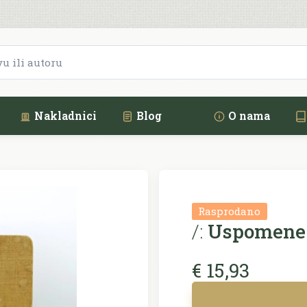
Nakladnici
Blog
O nama
Rasprodano
/:
Uspomene i 
€ 15,93