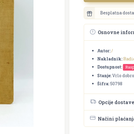
Besplatna dosta
Osnovne infor
Autor:
/
Nakladnik:
Radi
Dostupnost:
Ras
Stanje:
Vrlo dobr
Šifra:
50798
Opcije dostav
Načini plaćanj