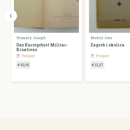
Wessely Joseph
Modrić Joso
Das Karstgebiet Militar-
Zagreb i okolica
Kroatiens
Povijest
Povijest
€ 92,91
€ 13,27