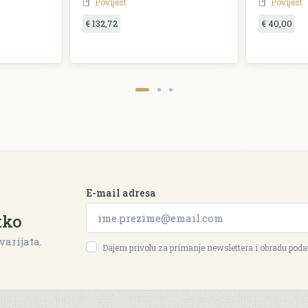
Povijest
Povijest
€ 132,72
€ 40,00
E-mail adresa
tko
varijata.
Dajem privolu za primanje newslettera i obradu pod