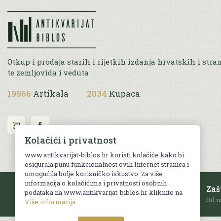
Otkup i prodaja starih i rijetkih izdanja hrvatskih i stra
te zemljovida i veduta
19966
Artikala
2034
Kupaca
Kolačići i privatnost
www.antikvarijat-biblos.hr koristi kolačiće kako bi
osigurala punu funkcionalnost ovih Internet stranica i
omogućila bolje korisničko iskustvo. Za više
informacija o kolačićima i privatnosti osobnih
Besplatna dostava
Zaš
podataka na www.antikvarijat-biblos.hr kliknite na
Za sve narudžbe u RH iznad 70 EUR.
Od n
Više informacija