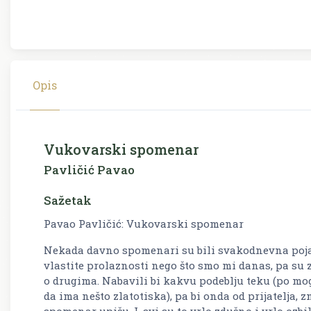
Opis
Vukovarski spomenar
Pavličić Pavao
Sažetak
Pavao Pavličić: Vukovarski spomenar
Nekada davno spomenari su bili svakodnevna pojava
vlastite prolaznosti nego što smo mi danas, pa su 
o drugima. Nabavili bi kakvu podeblju teku (po mog
da ima nešto zlatotiska), pa bi onda od prijatelja, 
spomenar upišu. I, svi su to vrlo zdušno i vrlo ozbil