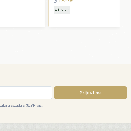
Povijest
€ 159,27
Prijavi me
ataka u skladu s GDPR-om.