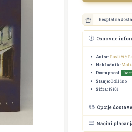
Besplatna dosta
Osnovne infor
Autor:
Pavličić P
Nakladnik:
Mati
Dostupnost:
Dos
Stanje:
Odlično
Šifra:
19101
Opcije dostav
Načini plaćanj