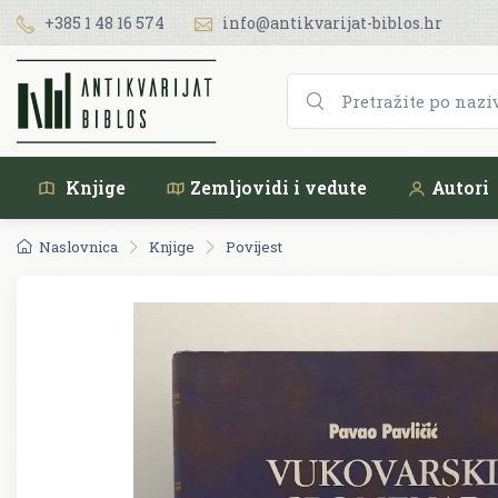
+385 1 48 16 574
info@antikvarijat-biblos.hr
Knjige
Zemljovidi i vedute
Autori
Naslovnica
Knjige
Povijest