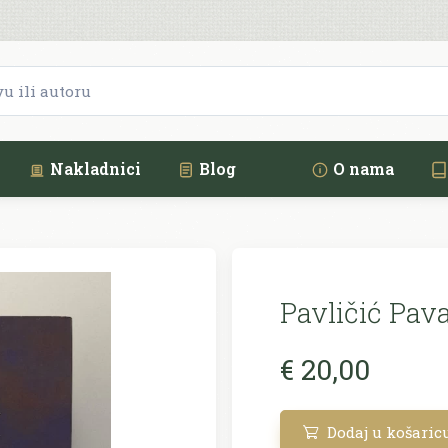
Nakladnici
Blog
O nama
Pavličić Pava
€ 20,00
Dodaj u košaric