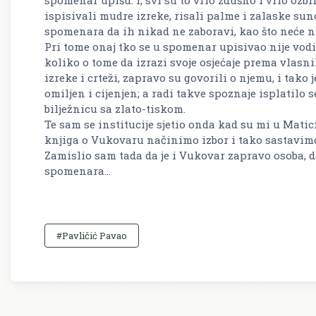
ispisivali mudre izreke, risali palme i zalaske su
spomenara da ih nikad ne zaboravi, kao što neće ni
Pri tome onaj tko se u spomenar upisivao nije vodio
koliko o tome da izrazi svoje osjećaje prema vlasn
izreke i crteži, zapravo su govorili o njemu, i tak
omiljen i cijenjen; a radi takve spoznaje isplatilo 
bilježnicu sa zlato-tiskom.
Te sam se institucije sjetio onda kad su mi u Matici
knjiga o Vukovaru načinimo izbor i tako sastavim
Zamislio sam tada da je i Vukovar zapravo osoba, d
spomenara...
#Pavličić Pavao