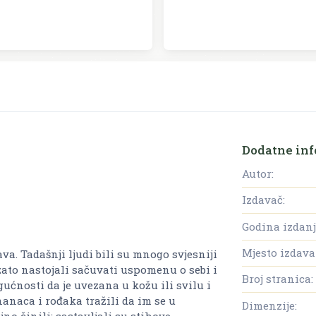
Dodatne inf
Autor:
Izdavač:
Godina izdanj
Mjesto izdava
. Tadašnji ljudi bili su mnogo svjesniji
zato nastojali sačuvati uspomenu o sebi i
Broj stranica:
ućnosti da je uvezana u kožu ili svilu i
znanaca i rođaka tražili da im se u
Dimenzije:
jno činili: sastavljali su stihove,