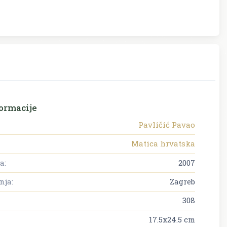
ormacije
Pavličić Pavao
Matica hrvatska
a:
2007
nja:
Zagreb
308
17.5x24.5 cm