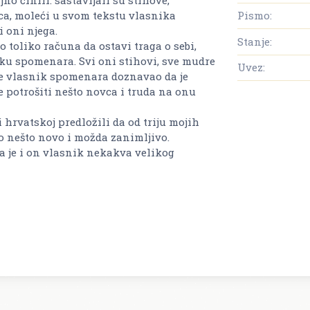
nca, moleći u svom tekstu vlasnika
Pismo:
 oni njega.
Stanje:
 toliko računa da ostavi traga o sebi,
iku spomenara. Svi oni stihovi, sve mudre
Uvez:
o je vlasnik spomenara doznavao da je
se potrošiti nešto novca i truda na onu
 hrvatskoj predložili da od triju mojih
o nešto novo i možda zanimljivo.
a je i on vlasnik nekakva velikog