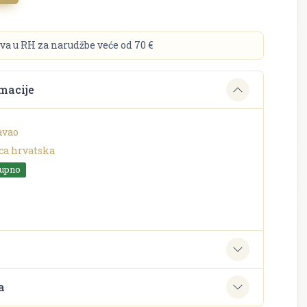
va u RH za narudžbe veće od 70 €
macije
avao
ca hrvatska
tupno
e
a