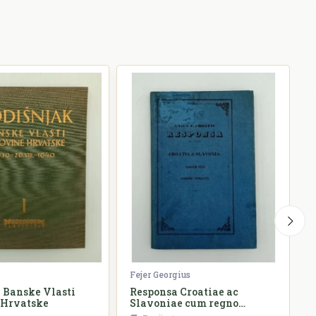
Fejer Georgius
Ž
 Banske Vlasti
Responsa Croatiae ac
 Hrvatske
Slavoniae cum regno
o
Hungariae