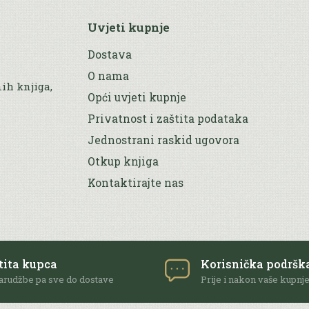
Uvjeti kupnje
Dostava
O nama
nih knjiga,
Opći uvjeti kupnje
Privatnost i zaštita podataka
Jednostrani raskid ugovora
Otkup knjiga
Kontaktirajte nas
tita kupca
Korisnička podršk
arudžbe pa sve do dostave
Prije i nakon vaše kupnj