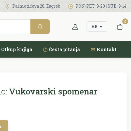
Palmotićeva 28, Zagreb
PON-PET: 9-20 | SUB: 9-14
0
HR
Otkup knjiga
Česta pitanja
Kontakt
o:
Vukovarski spomenar
u