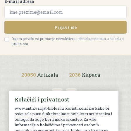
E-mail adresa
Prijavi me
Dajem privolu za primanje newslettera i obradu podataka u skladu s
GDPR-om.
20050
Artikala
2036
Kupaca
Kolačići i privatnost
www.antikvarijat-biblos.hr koristi kolačiće kako bi
osigurala punu funkcionalnost ovih Internet stranica i
Uvjeti kupnje
omogućila bolje korisničko iskustvo. Za više
informacija o kolačićima i privatnosti osobnih
podataka na www.antikvarijat-biblos.hr kliknite na