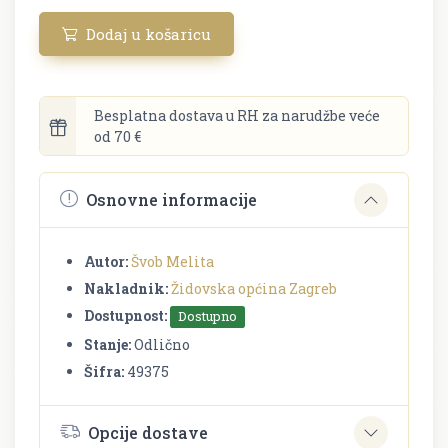
Dodaj u košaricu
Besplatna dostava u RH za narudžbe veće
od 70 €
Osnovne informacije
Autor:
Švob Melita
Nakladnik:
Židovska općina Zagreb
Dostupnost:
Dostupno
Stanje:
Odlično
Šifra:
49375
Opcije dostave