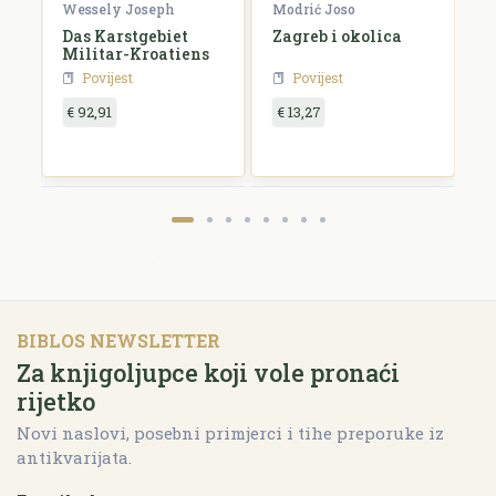
Wessely Joseph
Modrić Joso
R
e
Das Karstgebiet
Zagreb i okolica
H
Militar-Kroatiens
H
Povijest
Povijest
€ 92,91
€ 13,27
€
BIBLOS NEWSLETTER
Za knjigoljupce koji vole pronaći
rijetko
Novi naslovi, posebni primjerci i tihe preporuke iz
antikvarijata.