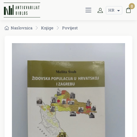
0
HR
Naslovnica
Knjige
Povijest