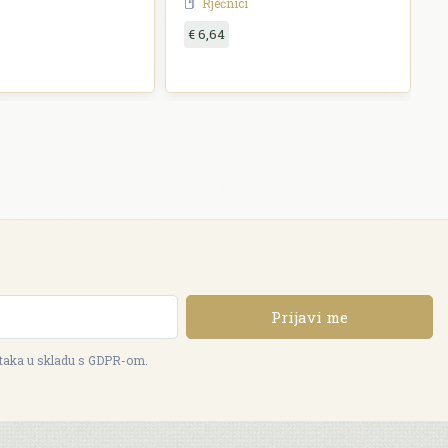
Rječnici
€ 6,64
Prijavi me
ataka u skladu s GDPR-om.