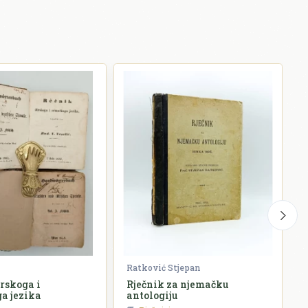
Ratković Stjepan
K
irskoga i
Rječnik za njemačku
S
a jezika
antologiju