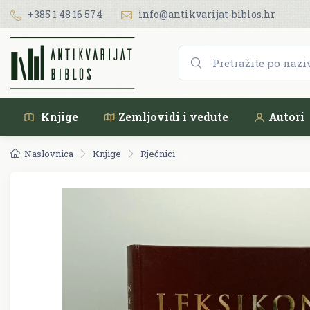
+385 1 48 16 574
info@antikvarijat-biblos.hr
Knjige
Zemljovidi i vedute
Autori
Naslovnica
Knjige
Rječnici