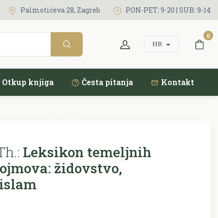
Palmotićeva 28, Zagreb
PON-PET: 9-20 | SUB: 9-14
0
HR
Otkup knjiga
Česta pitanja
Kontakt
Th.:
Leksikon temeljnih
pojmova: židovstvo,
 islam