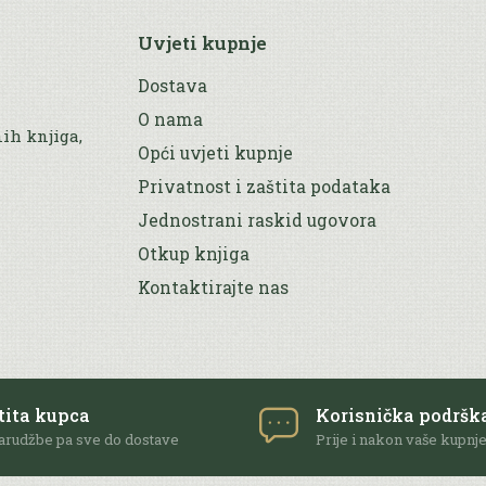
Uvjeti kupnje
Dostava
O nama
nih knjiga,
Opći uvjeti kupnje
Privatnost i zaštita podataka
Jednostrani raskid ugovora
Otkup knjiga
Kontaktirajte nas
tita kupca
Korisnička podršk
arudžbe pa sve do dostave
Prije i nakon vaše kupnj