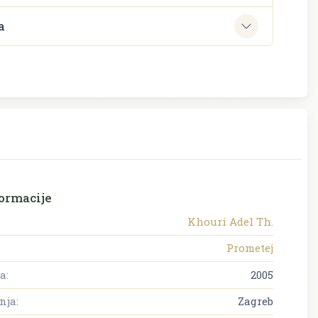
a
ormacije
Khouri Adel Th.
Prometej
a:
2005
nja:
Zagreb