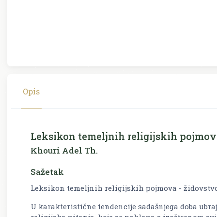
Opis
Leksikon temeljnih religijskih pojmov
Khouri Adel Th.
Sažetak
Leksikon temeljnih religijskih pojmova - židovstvo
U karakteristične tendencije sadašnjega doba ubr
religijska pitanja, koje se poklapa s izoštrenom sv