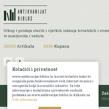
Otkup i prodaja starih i rijetkih izdanja hrvatskih i stra
te zemljovida i veduta
20025
Artikala
2036
Kupaca
Kolačići i privatnost
www.antikvarijat-biblos.hr koristi kolačiće kako bi
osigurala punu funkcionalnost ovih Internet stranica i
omogućila bolje korisničko iskustvo. Za više
informacija o kolačićima i privatnosti osobnih
Besplatna dostava
Zaš
podataka na www.antikvarijat-biblos.hr kliknite na
Za sve narudžbe u RH iznad 70 EUR.
Od n
Više informacija