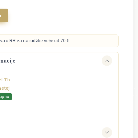
u
va u RH za narudžbe veće od 70 €
macije
l Th.
etej
tupno
o
e