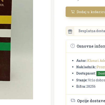
Dodaj u košaric
Besplatna dosta
Osnovne infor
Autor:
Khouri Ade
Nakladnik:
Prom
Dostupnost:
Dos
Stanje:
Vrlo dobr
Šifra:
28256
Opcije dostav