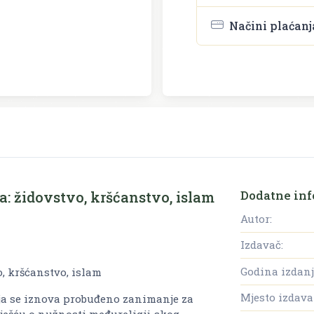
Načini plaćanj
Dodatne inf
a: židovstvo, kršćanstvo, islam
Autor:
Izdavač:
Godina izdanj
, kršćanstvo, islam
Mjesto izdava
aja se iznova probuđeno zanimanje za
iješću o nužnosti međureligij-skog