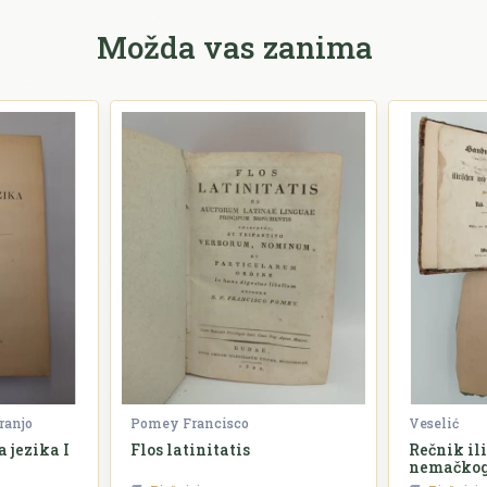
Možda vas zanima
ranjo
Pomey Francisco
Veselić
 jezika I
Flos latinitatis
Rečnik il
nemačkog