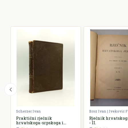
Scherzer Ivan
Broz Ivan | Iveković F
Praktični rječnik
Rječnik hrvatskoga
hrvatskoga-srpskoga i
- II.
njemačkoga jezika