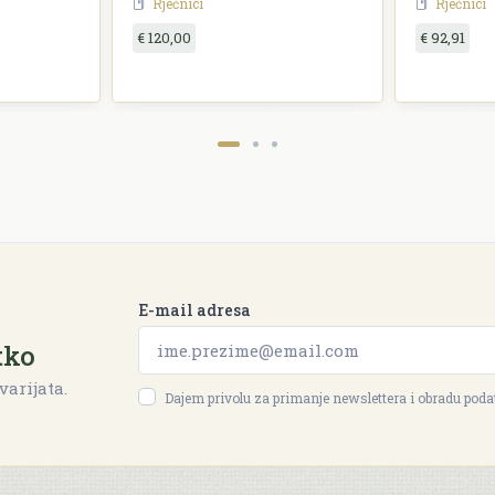
Rječnici
Rječnici
€ 120,00
€ 92,91
E-mail adresa
tko
varijata.
Dajem privolu za primanje newslettera i obradu pod