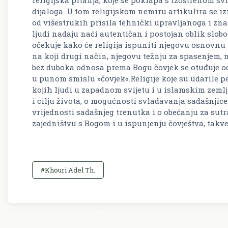
dijaloga. U tom religijskom nemiru artikulira se i
od višestrukih prisila tehnički upravljanoga i znan
ljudi nadaju naći autentičan i postojan oblik slobod
očekuje kako će religija ispuniti njegovu osnovnu 
na koji drugi način, njegovu težnju za spasenjem, 
bez duboka odnosa prema Bogu čovjek se otuđuje od s
u punom smislu »čovjek«.Religije koje su udarile peč
kojih ljudi u zapadnom svijetu i u islamskim zeml
i cilju života, o mogućnosti svladavanja sadašnjic
vrijednosti sadašnjeg trenutka i o obećanju za sut
zajedništvu s Bogom i u ispunjenju čovještva, takve 
#Khouri Adel Th.