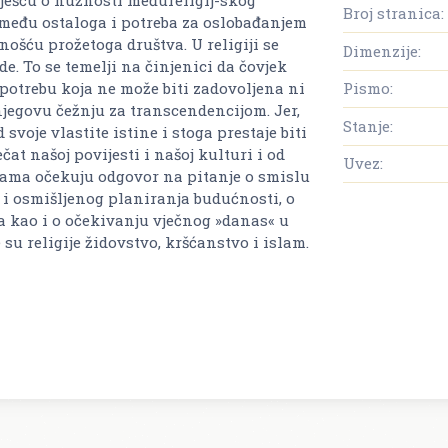
Broj stranica:
zmeđu ostaloga i potreba za oslobađanjem
ošću prožetoga društva. U religiji se
Dimenzije:
e. To se temelji na činjenici da čovjek
potrebu koja ne može biti zadovoljena ni
Pismo:
njegovu čežnju za transcendencijom. Jer,
Stanje:
voje vlastite istine i stoga prestaje biti
at našoj povijesti i našoj kulturi i od
Uvez:
jama očekuju odgovor na pitanje o smislu
e i osmišljenog planiranja budućnosti, o
ra kao i o očekivanju vječnog »danas« u
su religije židovstvo, kršćanstvo i islam.