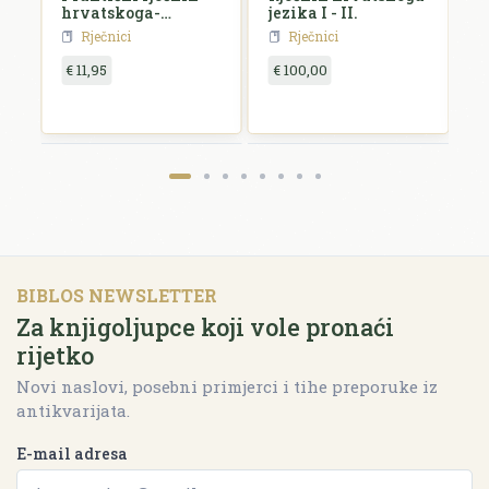
hrvatskoga-
jezika I - II.
n
srpskoga i
Rječnici
Rječnici
njemačkoga jezika
€ 11,95
€ 100,00
€
BIBLOS NEWSLETTER
Za knjigoljupce koji vole pronaći
rijetko
Novi naslovi, posebni primjerci i tihe preporuke iz
antikvarijata.
E-mail adresa