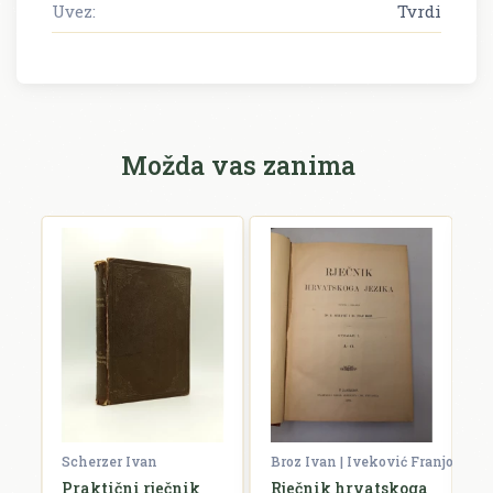
Uvez:
Tvrdi
Možda vas zanima
Scherzer Ivan
Broz Ivan | Iveković Franjo
V
ko
Praktični rječnik
Rječnik hrvatskoga
R