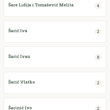
Šare Lidija i Tomašević Melita
4
Šarić Iva
2
Šarić Ivan
8
Šarić Vlatko
2
Šarinić Ivo
2