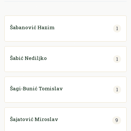
Šabanović Hazim
1
Šabić Nediljko
1
Šagi-Bunić Tomislav
1
Šajatović Miroslav
9