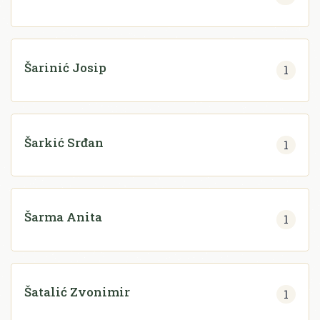
Šarinić Josip
1
Šarkić Srđan
1
Šarma Anita
1
Šatalić Zvonimir
1