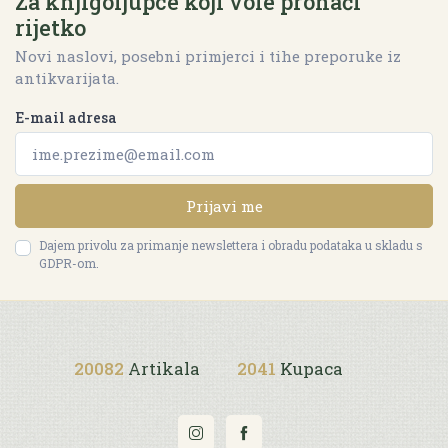
Za knjigoljupce koji vole pronaći
rijetko
Novi naslovi, posebni primjerci i tihe preporuke iz
antikvarijata.
E-mail adresa
Prijavi me
Dajem privolu za primanje newslettera i obradu podataka u skladu s
GDPR-om.
20082
Artikala
2041
Kupaca