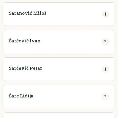
Šaranović Miloš
1
Šarčević Ivan
2
Šarčević Petar
1
Šare Lidija
2