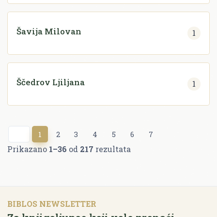
Šavija Milovan
1
Ščedrov Ljiljana
1
1
2
3
4
5
6
7
Prikazano
1–36
od
217
rezultata
BIBLOS NEWSLETTER