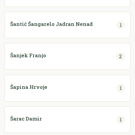
Šantić Šangarelo Jadran Nenad
1
Šanjek Franjo
2
Šapina Hrvoje
1
Šarac Damir
1