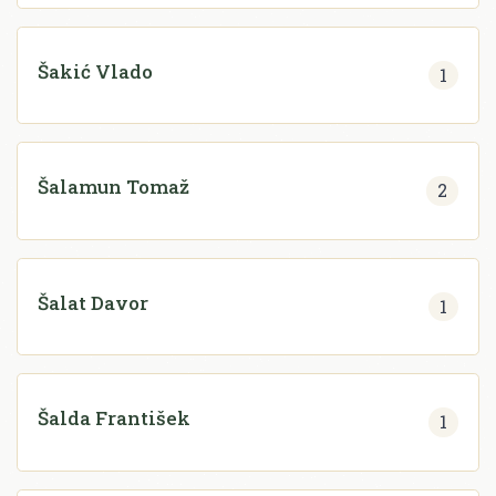
Šakić Vlado
1
Šalamun Tomaž
2
Šalat Davor
1
Šalda František
1