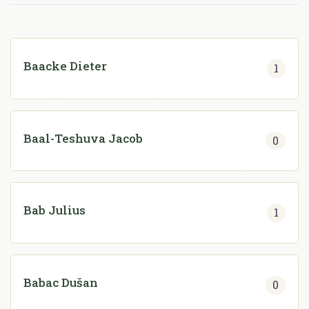
Baacke Dieter
1
Baal-Teshuva Jacob
0
Bab Julius
1
Babac Dušan
0