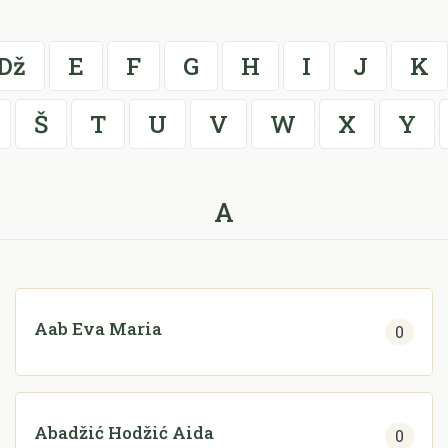
Dž
E
F
G
H
I
J
K
Š
T
U
V
W
X
Y
A
Aab Eva Maria
0
Abadžić Hodžić Aida
0