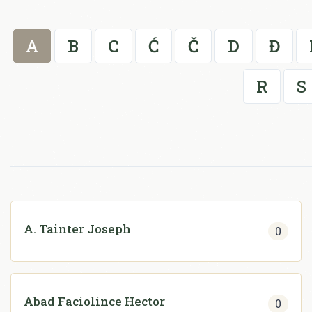
A
B
C
Ć
Č
D
Đ
R
S
A. Tainter Joseph
0
Abad Faciolince Hector
0