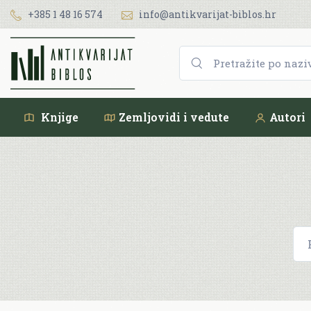
+385 1 48 16 574
info@antikvarijat-biblos.hr
Knjige
Zemljovidi i vedute
Autori