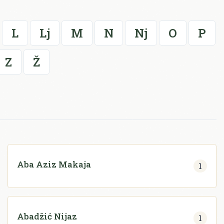
L
Lj
M
N
Nj
O
P
Z
Ž
Aba Aziz Makaja
1
Abadžić Nijaz
1