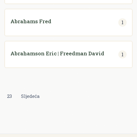
Abrahams Fred
1
Abrahamson Eric | Freedman David
1
23
Sljedeća