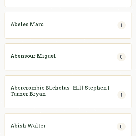
Abeles Marc
1
Abensour Miguel
0
Abercrombie Nicholas | Hill Stephen |
Turner Bryan
1
Abish Walter
0