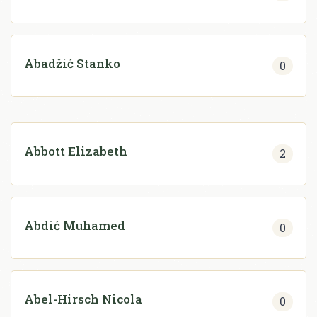
Abadžić Stanko
0
Abbott Elizabeth
2
Abdić Muhamed
0
Abel-Hirsch Nicola
0