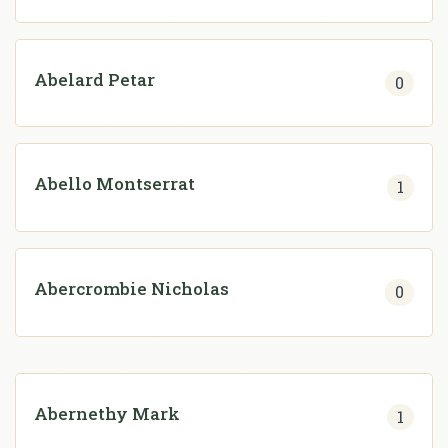
Abelard Petar
0
Abello Montserrat
1
Abercrombie Nicholas
0
Abernethy Mark
1