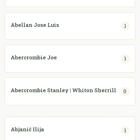
Abellan Jose Luis
1
Abercrombie Joe
1
Abercrombie Stanley | Whiton Sherrill
0
Abjanić Ilija
1