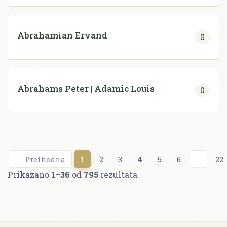
Abrahamian Ervand
0
Abrahams Peter | Adamic Louis
0
Prethodna
1
2
3
4
5
6
...
22
Prikazano
1–36
od
795
rezultata