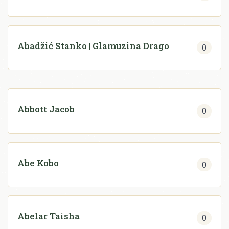
Abadžić Stanko | Glamuzina Drago
0
Abbott Jacob
0
Abe Kobo
0
Abelar Taisha
0