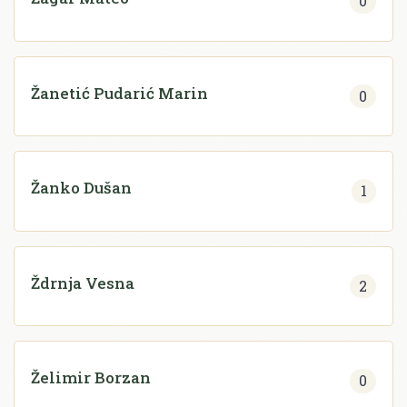
0
Žanetić Pudarić Marin
0
Žanko Dušan
1
Ždrnja Vesna
2
Želimir Borzan
0