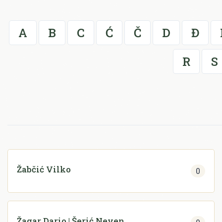
A
B
C
Ć
Č
D
Đ
R
S
Žabčić Vilko
0
Žagar Dario | Šerić Neven