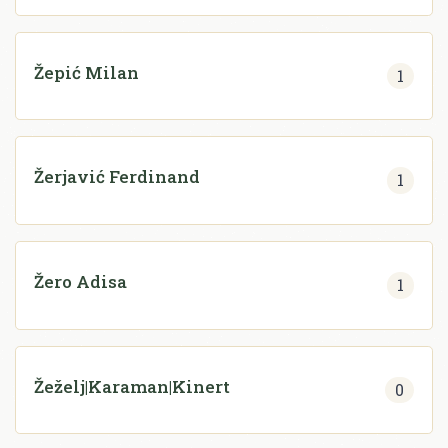
Žepić Milan
1
Žerjavić Ferdinand
1
Žero Adisa
1
Žeželj|Karaman|Kinert
0