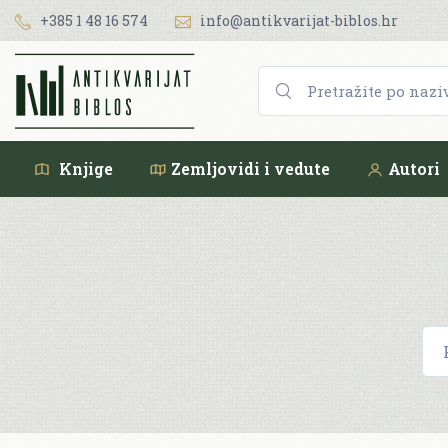
+385 1 48 16 574
info@antikvarijat-biblos.hr
Knjige
Zemljovidi i vedute
Autori