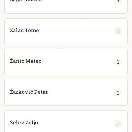
0
Žalac Tomo
1
Žanić Mateo
1
Žarković Petar
1
Želev Želju
1