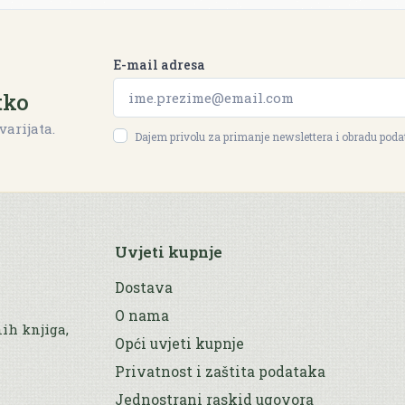
E-mail adresa
tko
varijata.
Dajem privolu za primanje newslettera i obradu pod
Uvjeti kupnje
Dostava
O nama
nih knjiga,
Opći uvjeti kupnje
Privatnost i zaštita podataka
Jednostrani raskid ugovora