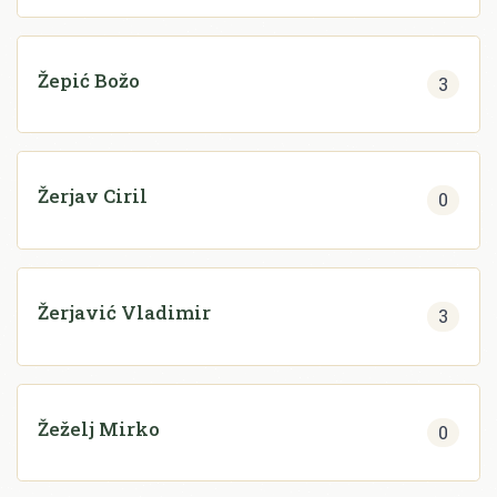
Žepić Božo
3
Žerjav Ciril
0
Žerjavić Vladimir
3
Žeželj Mirko
0