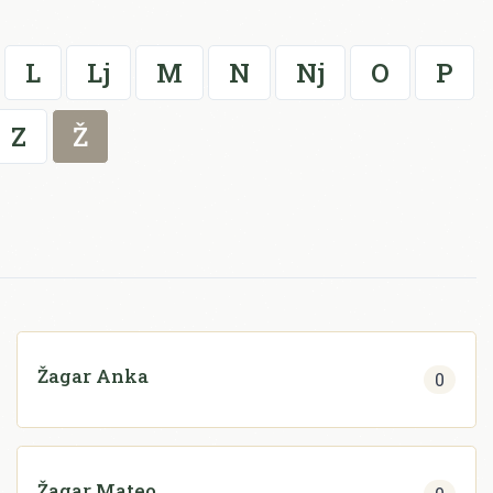
L
Lj
M
N
Nj
O
P
Z
Ž
Žagar Anka
0
Žagar Mateo