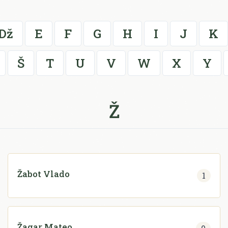
Dž
E
F
G
H
I
J
K
Š
T
U
V
W
X
Y
Ž
Žabot Vlado
1
Žagar Mateo