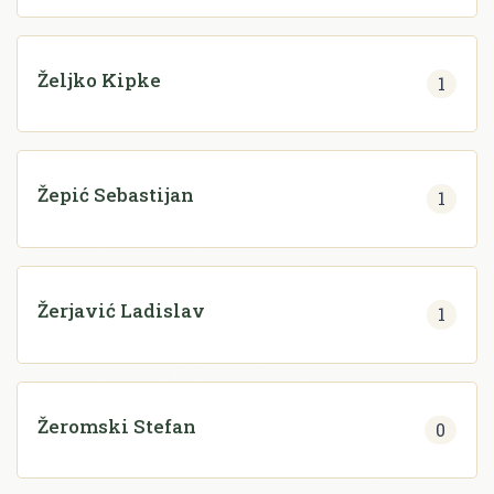
Željko Kipke
1
Žepić Sebastijan
1
Žerjavić Ladislav
1
Žeromski Stefan
0