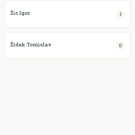
Žic Igor
1
Židak Tomislav
0