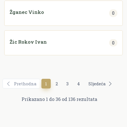
Žganec Vinko
0
Žic Rokov Ivan
0
Prethodna
1
2
3
4
Sljedeća
Prikazano
1
do
36
od
136
rezultata