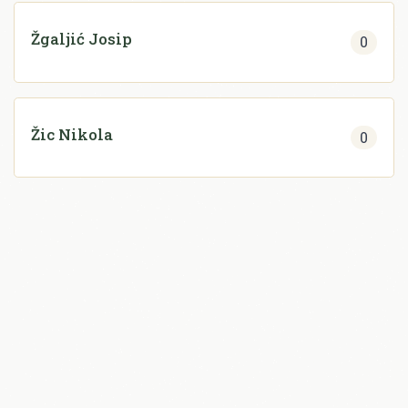
Žgaljić Josip
0
Žic Nikola
0