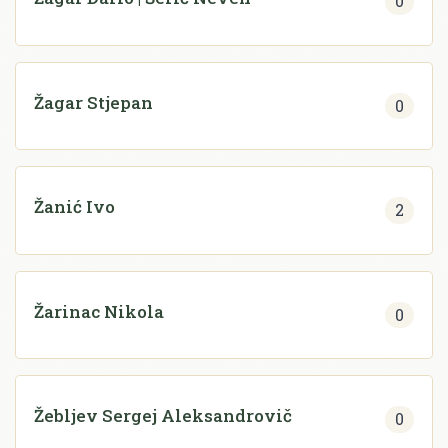
0
Žagar Stjepan
0
Žanić Ivo
2
Žarinac Nikola
0
Žebljev Sergej Aleksandrovič
0