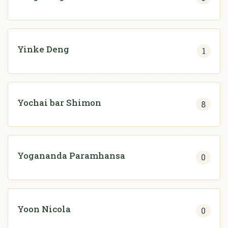
Yinke Deng
1
Yochai bar Shimon
8
Yogananda Paramhansa
0
Yoon Nicola
0