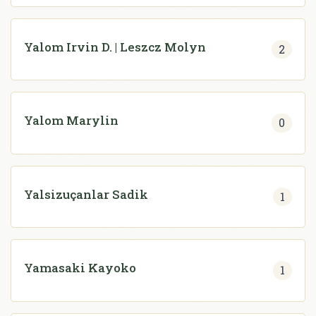
Yalom Irvin D. | Leszcz Molyn
2
Yalom Marylin
0
Yalsizuçanlar Sadik
1
Yamasaki Kayoko
1