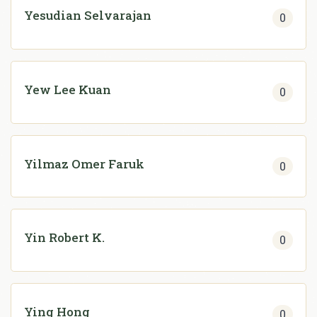
Yesudian Selvarajan
0
Yew Lee Kuan
0
Yilmaz Omer Faruk
0
Yin Robert K.
0
Ying Hong
0