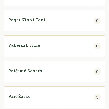
Pagot Nino i Toni
0
Pahernik Ivica
0
Paić und Scherb
0
Paić Žarko
5