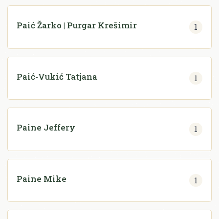
Paić Žarko | Purgar Krešimir
1
Paić-Vukić Tatjana
1
Paine Jeffery
1
Paine Mike
1