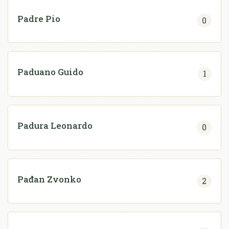
Padre Pio
0
Paduano Guido
1
Padura Leonardo
0
Pađan Zvonko
2