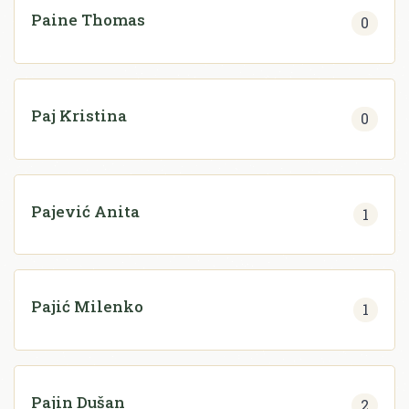
Paine Thomas
0
Paj Kristina
0
Pajević Anita
1
Pajić Milenko
1
Pajin Dušan
2