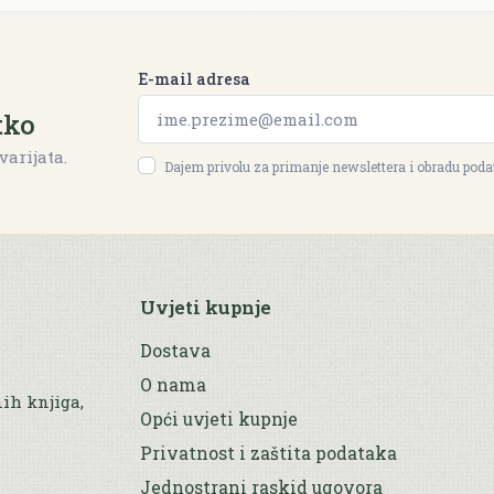
E-mail adresa
tko
varijata.
Dajem privolu za primanje newslettera i obradu pod
Uvjeti kupnje
Dostava
O nama
nih knjiga,
Opći uvjeti kupnje
Privatnost i zaštita podataka
Jednostrani raskid ugovora