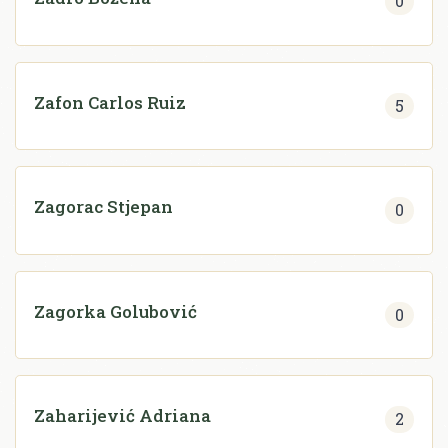
0
Zafon Carlos Ruiz
5
Zagorac Stjepan
0
Zagorka Golubović
0
Zaharijević Adriana
2