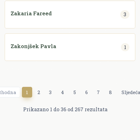
Zakaria Fareed
3
Zakonjšek Pavla
1
thodna
1
2
3
4
5
6
7
8
Sljedeć
Prikazano
1
do
36
od
267
rezultata