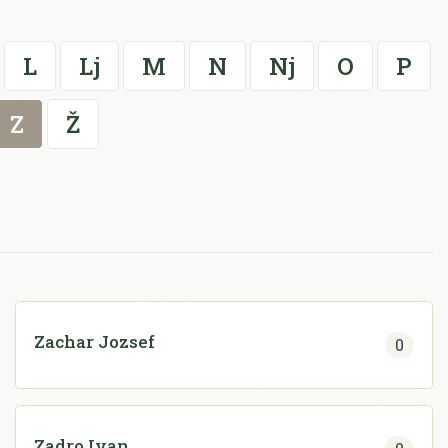
L
Lj
M
N
Nj
O
P
Z
Ž
Zachar Jozsef
0
Zadro Ivan