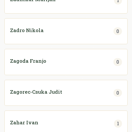
1
Zadro Nikola
0
Zagoda Franjo
0
Zagorec-Csuka Judit
0
Zahar Ivan
1