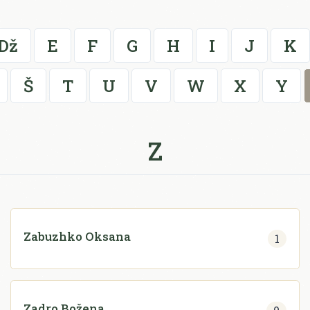
Dž
E
F
G
H
I
J
K
Š
T
U
V
W
X
Y
Z
Zabuzhko Oksana
1
Zadro Božena