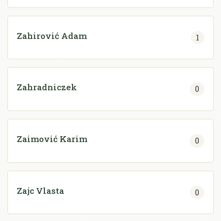
Zahirović Adam
1
Zahradniczek
0
Zaimović Karim
0
Zajc Vlasta
0