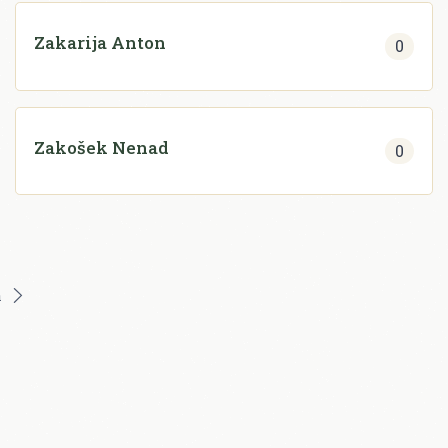
Zakarija Anton
0
Zakošek Nenad
0
a