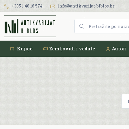
+385 1 48 16 574
info@antikvarijat-biblos.hr
Knjige
Zemljovidi i vedute
Autori