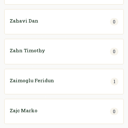
Zahavi Dan
0
Zahn Timothy
0
Zaimoglu Feridun
1
Zajc Marko
0