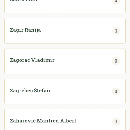
0
Zagir Ranija
1
Zagorac Vladimir
0
Zagrebec Štefan
0
Zaharovič Manfred Albert
1