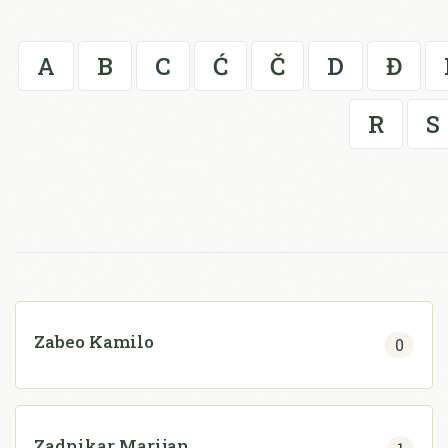
A
B
C
Ć
Č
D
Đ
R
S
Zabeo Kamilo
0
Zadnikar Marijan